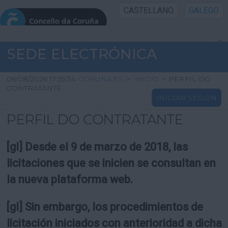
CASTELLANO
GALEGO
INICIO SEDE
SEDE ELECTRÓNICA
INICIO
06/08/2026 17:35:34
CORUNA.ES
>
INICIO
>
PERFIL DO
CONTRATANTE
INICIAR SESIÓN
INFORMACIÓN PÚBLICA
PERFIL DO CONTRATANTE
CARTAFOL CIDADÁN
[gl] Desde el 9 de marzo de 2018, las
UTILIDADES
licitaciones que se inicien se consultan en
la nueva plataforma web.
AXUDA
[gl] Sin embargo, los procedimientos de
licitación iniciados con anterioridad a dicha