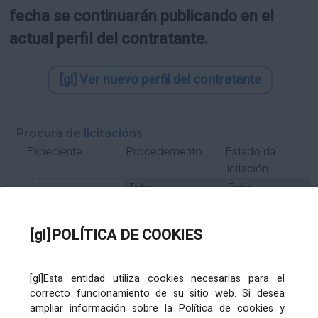
fecha se continuarán publicando en el
actual perfil del contratante.
[gl] Ver nuevo perfil del contratante
Procura de licitacións
Estado da
Expediente
Procedemento
licitación
Tipo Contrato
Tipo
Tipo
Tipo
Subcontrato
Tramitación
Tramitación
[gl]POLÍTICA DE COOKIES
Gasto
[gl]Esta entidad utiliza cookies necesarias para el
Órgano de contratación
Título
correcto funcionamiento de su sitio web. Si desea
ampliar información sobre la Política de cookies y