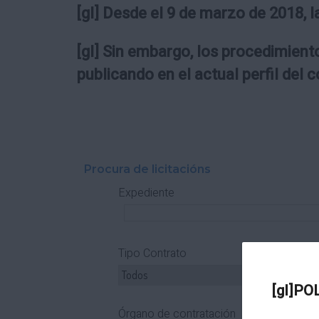
[gl] Desde el 9 de marzo de 2018, l
[gl] Sin embargo, los procedimiento
publicando en el actual perfil del 
Procura de licitacións
Expediente
Tipo Contrato
T
[gl]PO
Órgano de contratación