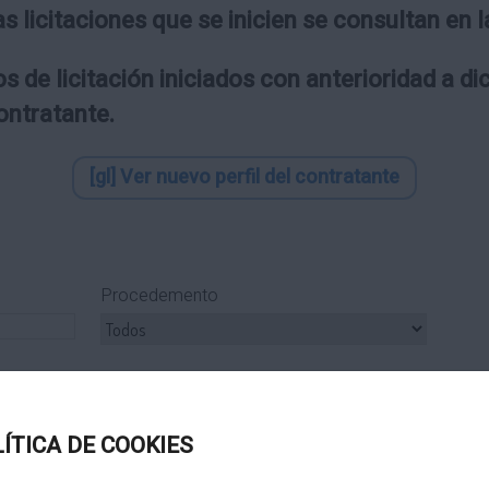
as licitaciones que se inicien se consultan en
s de licitación iniciados con anterioridad a d
contratante.
[gl] Ver nuevo perfil del contratante
Procedemento
ipo Subcontrato
Tipo Tramitación
LÍTICA DE COOKIES
Título