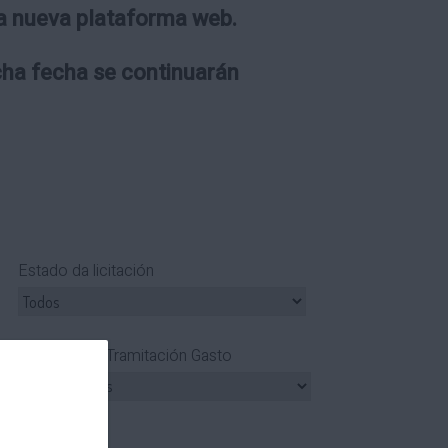
 la nueva plataforma web.
icha fecha se continuarán
Estado da licitación
Tipo Tramitación Gasto