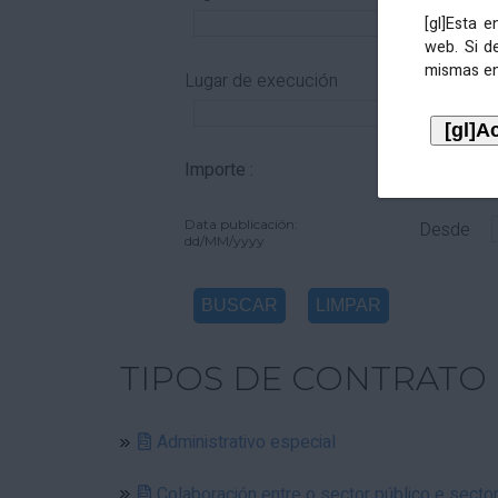
[gl]Esta 
web. Si d
mismas en
Lugar de execución
Importe :
De
Data publicación:
Desde
dd/MM/yyyy
TIPOS DE CONTRATO
Administrativo especial
Colaboración entre o sector público e secto