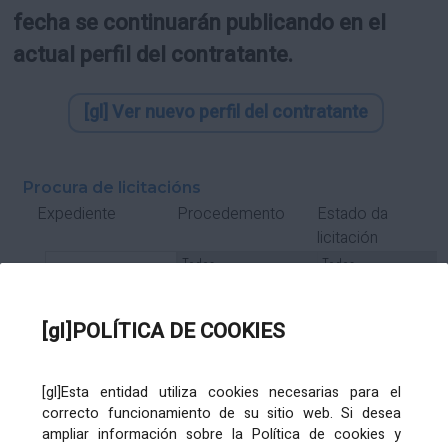
fecha se continuarán publicando en el
actual perfil del contratante.
[gl] Ver nuevo perfil del contratante
Procura de licitacións
Estado da
Expediente
Procedemento
licitación
Tipo Contrato
Tipo
Tipo
Tipo
Subcontrato
Tramitación
Tramitación
[gl]POLÍTICA DE COOKIES
Gasto
[gl]Esta entidad utiliza cookies necesarias para el
Órgano de contratación
Título
correcto funcionamiento de su sitio web. Si desea
ampliar información sobre la Política de cookies y