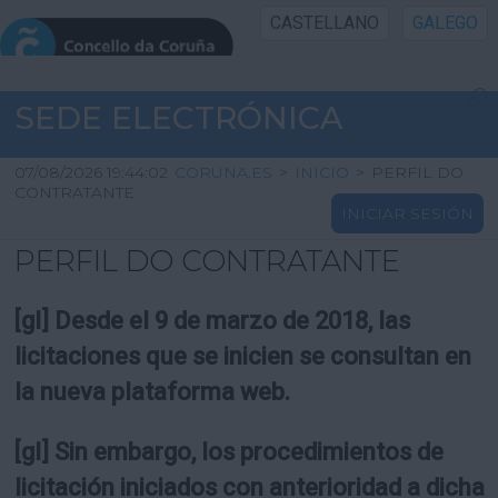
CASTELLANO
GALEGO
INICIO SEDE
SEDE ELECTRÓNICA
INICIO
07/08/2026 19:44:02
CORUNA.ES
>
INICIO
>
PERFIL DO
CONTRATANTE
INICIAR SESIÓN
INFORMACIÓN PÚBLICA
PERFIL DO CONTRATANTE
CARTAFOL CIDADÁN
[gl] Desde el 9 de marzo de 2018, las
UTILIDADES
licitaciones que se inicien se consultan en
la nueva plataforma web.
AXUDA
[gl] Sin embargo, los procedimientos de
licitación iniciados con anterioridad a dicha