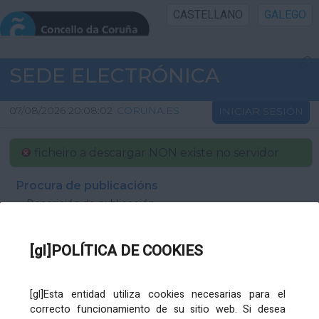
CASTELLANO
GALEGO
INICIO SEDE
SEDE ELECTRÓNICA
INICIO
07/08/2026 20:08:02
CORUNA.ES
INICIAR SESIÓN
INFORMACIÓN PÚBLICA
O ficheiro a descargar NON existe no servidor
CARTAFOL CIDADÁN
Procura de publicacións
Descrición de publicación
UTILIDADES
[gl]POLÍTICA DE COOKIES
AXUDA
[gl]Esta entidad utiliza cookies necesarias para el
correcto funcionamiento de su sitio web. Si desea