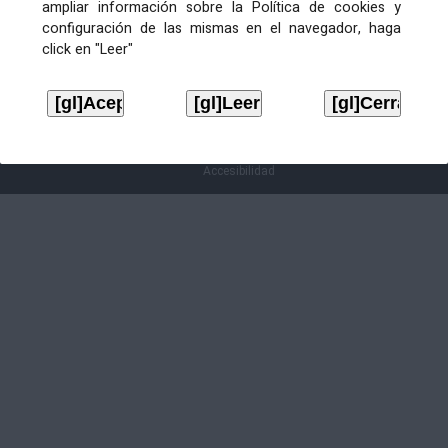
ampliar información sobre la Política de cookies y
Non se atopou ningunha publicación para a
configuración de las mismas en el navegador, haga
procura
click en "Leer"
Aviso legal
LOPD
Mapa web
Normas de uso
Accesibilidad