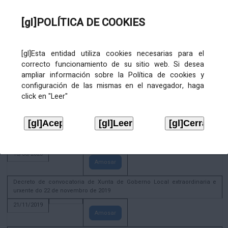
02/08/2022
[gl]POLÍTICA DE COOKIES
Amosar
ACTIVIDADE CORPORATIVA. Xunta de Goberno Local do 30 de decembro
de 2020
[gl]Esta entidad utiliza cookies necesarias para el
28/12/2020
correcto funcionamiento de su sitio web. Si desea
Amosar
ampliar información sobre la Política de cookies y
configuración de las mismas en el navegador, haga
ACTIVIDADE CORPORATIVA. Extracto do Pleno ordinario de data 2.7.2020
click en "Leer"
08/07/2020
Amosar
ACTIVIDADE CORPORATIVA. Extracto da Xunta de Goberno Local de 17 de
xuño de 2020
18/06/2020
Amosar
Decreto de convocatoria de Xunta de Goberno Local extraordinaria e
urxente do 22 de novembro de 2019
21/11/2019
Amosar