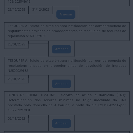
105/2025/8613
26/12/2025
31/12/2026
Amosar
TESOURERÍA. Edicto de citación para notificación por comparecencia de
requirimentos emitidos en procedementos de resolución de recursos de
reposición N2500029165
20/01/2025
Amosar
TESOURERÍA. Edicto de citación para notificación por comparecencia de
resolucións ditadas en procedementos de devolución de ingresos
N2500029132
20/01/2025
Amosar
BENESTAR SOCIAL. OMADAP - Servizo de Axuda a domicilio (SAD):
Determinación dos servizos mínimos na folga indefinida do SAD
prestado polo Concello de A Coruña, a partir do día 02/11/2022 Expd.:
105/2022/7331
03/11/2022
Amosar