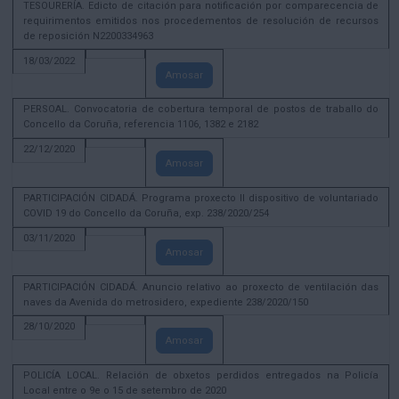
TESOURERÍA. Edicto de citación para notificación por comparecencia de
requirimentos emitidos nos procedementos de resolución de recursos
de reposición N2200334963
18/03/2022
Amosar
PERSOAL. Convocatoria de cobertura temporal de postos de traballo do
Concello da Coruña, referencia 1106, 1382 e 2182
22/12/2020
Amosar
PARTICIPACIÓN CIDADÁ. Programa proxecto II dispositivo de voluntariado
COVID 19 do Concello da Coruña, exp. 238/2020/254
03/11/2020
Amosar
PARTICIPACIÓN CIDADÁ. Anuncio relativo ao proxecto de ventilación das
naves da Avenida do metrosidero, expediente 238/2020/150
28/10/2020
Amosar
POLICÍA LOCAL. Relación de obxetos perdidos entregados na Policía
Local entre o 9e o 15 de setembro de 2020