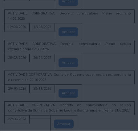
Amosar
ACTIVIDADE CORPORATIVA. Decreto convocatoria Pleno ordinario
14.05.2026
12/05/2026
12/05/2027
Amosar
ACTIVIDADE CORPORATIVA Decreto convocatoria Pleno sesión
extraordinaria 27.03.2026
25/03/2026
26/04/2027
Amosar
ACTIVIDADE CORPORATIVA. Xunta de Goberno Local sesión extraordinaria
e urxente do 29-10-2025
29/10/2025
29/11/2026
Amosar
ACTIVIDADE CORPORATIVA. Decreto de convocatoria da sesión
constitutiva da Xunta de Goberno Local extraordinaria e urxente 21.6.2023
22/06/2023
Amosar
Xunta de Goberno Local extraordinaria e urxente 01.08.2022