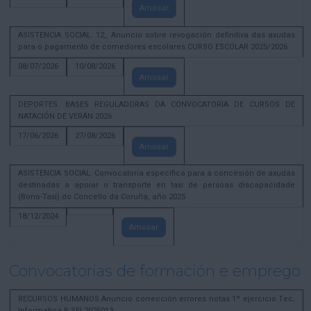
Amosar
ASISTENCIA SOCIAL. 12_ Anuncio sobre revogación definitiva das axudas
para o pagamento de comedores escolares CURSO ESCOLAR 2025/2026
08/07/2026
10/08/2026
Amosar
DEPORTES. BASES REGULADORAS DA CONVOCATORIA DE CURSOS DE
NATACIÓN DE VERÁN 2026
17/06/2026
27/08/2026
Amosar
ASISTENCIA SOCIAL. Convocatoria específica para a concesión de axudas
destinadas a apoiar o transporte en taxi de persoas discapacidade
(Bono-Taxi) do Concello da Coruña, año 2025
18/12/2024
Amosar
Convocatorias de formación e emprego
RECURSOS HUMANOS Anuncio corrección errores notas 1º ejercicio Tec.
Informatica B SEL2025013