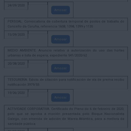
24/09/2020
Amosar
PERSOAL. Convocatoria de cobertura temporal de postos de traballo do
Concello da Coruña, referencia 1608, 1398, 1399 y 1135
15/09/2020
Amosar
MEDIO AMBIENTE. Anuncio relativo á autorización do uso das hortas
urbanas e lista de espera, expediente 541/2020/62
20/08/2020
Amosar
TESOURERÍA. Edicto de citación para notificación de vía de prema recibo
notificación 3979/55
19/06/2020
Amosar
ACTIVIDADE CORPORATIVA. Certificado do Pleno do 6 de febreiro de 2020,
polo que se aproba a moción presentada polo Bloque Nacionalista
Galego, con emenda de adición de Marea Atlántica, para a mellora da
sanidade pública.