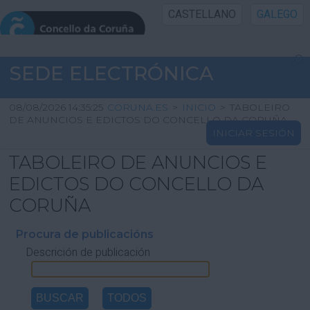
CASTELLANO
GALEGO
INICIO SEDE
SEDE ELECTRÓNICA
INICIO
08/08/2026 14:35:25
CORUNA.ES
>
INICIO
>
TABOLEIRO
DE ANUNCIOS E EDICTOS DO CONCELLO DA CORUÑA
INICIAR SESIÓN
INFORMACIÓN PÚBLICA
TABOLEIRO DE ANUNCIOS E
CARTAFOL CIDADÁN
EDICTOS DO CONCELLO DA
CORUÑA
UTILIDADES
Procura de publicacións
Descrición de publicación
AXUDA