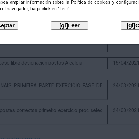
esea ampliar información sobre la Política de cookies y configurac
 el navegador, haga click en "Leer"
itiva concurso e anuncio final do proceso de
19/02/202
óns ao segundo exercicio proceso selectivo
17/04/202
o libre designación postos Alcaldía
16/04/202
NAIS PRIMEIRA PARTE EXERCICIO FASE DE
24/03/202
stas correctas primeiro exercicio proc selec
24/03/202