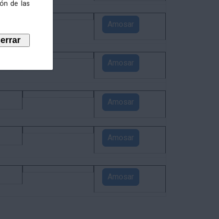
ión de las
4
Amosar
3
Amosar
1
Amosar
1
Amosar
1
Amosar