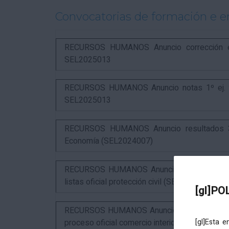
Convocatorias de formación e 
RECURSOS HUMANOS Anuncio corrección err
SEL2025013
RECURSOS HUMANOS Anuncio notas 1º ej. y c
SEL2025013
RECURSOS HUMANOS Anuncio resultados 3º 
Economía (SEL2024007)
RECURSOS HUMANOS Anuncio resultados 1º ex
listas oficial protección civil (SEL2026016)
[gl]PO
RECURSOS HUMANOS Anuncio resultados 2º ex
proceso oficial comercio interior (SEL2023015
[gl]Esta 