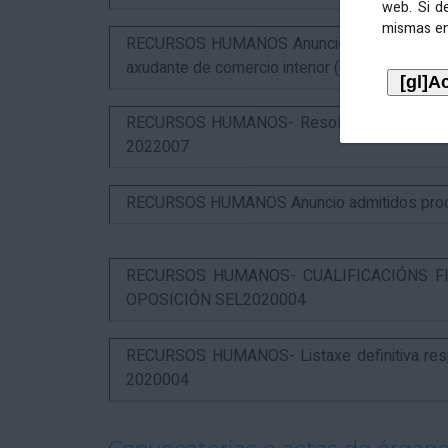
web. Si d
mismas en
RECURSOS HUMANOS Anuncio puntuación defin
axudante de comercio interior (estabilización)
RECURSOS HUMANOS- Resolución das alegaci
2022007
RECURSOS HUMANOS Anuncio admitidos proces
RECURSOS HUMANOS- CUALIFICACIÓNS FI
OPOSICIÓN SEL2020004
RECURSOS HUMANOS- Listaxe definitiva respo
2020004