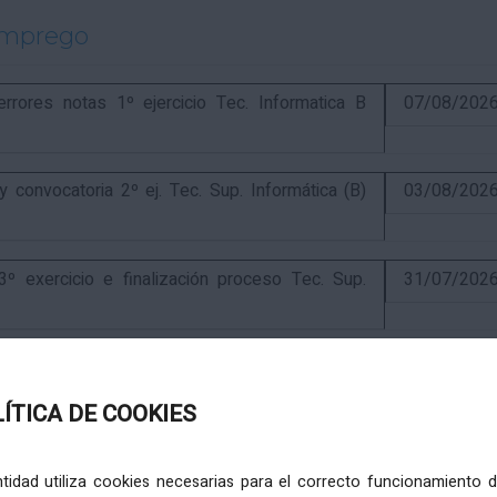
emprego
ores notas 1º ejercicio Tec. Informatica B
07/08/202
onvocatoria 2º ej. Tec. Sup. Informática (B)
03/08/202
exercicio e finalización proceso Tec. Sup.
31/07/202
ercicio e anuncio final proceso elaboración
24/07/202
LÍTICA DE COOKIES
ercicio e puntuación provisional de concurso
10/07/202
entidad utiliza cookies necesarias para el correcto funcionamiento d