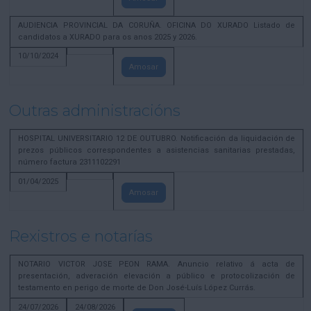
AUDIENCIA PROVINCIAL DA CORUÑA. OFICINA DO XURADO Listado de
candidatos a XURADO para os anos 2025 y 2026.
10/10/2024
Amosar
Outras administracións
HOSPITAL UNIVERSITARIO 12 DE OUTUBRO. Notificación da liquidación de
prezos públicos correspondentes a asistencias sanitarias prestadas,
número factura 2311102291
01/04/2025
Amosar
Rexistros e notarías
NOTARIO VICTOR JOSE PEON RAMA. Anuncio relativo á acta de
presentación, adveración elevación a público e protocolización de
testamento en perigo de morte de Don José-Luís López Currás.
24/07/2026
24/08/2026