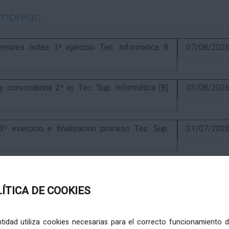
emprego
ores notas 1º ejercicio Tec. Informatica B
07/08/202
onvocatoria 2º ej. Tec. Sup. Informática (B)
03/08/202
exercicio e finalización proceso Tec. Sup.
31/07/202
ercicio e anuncio final proceso elaboración
24/07/202
LÍTICA DE COOKIES
ercicio e puntuación provisional de concurso
10/07/202
entidad utiliza cookies necesarias para el correcto funcionamiento d