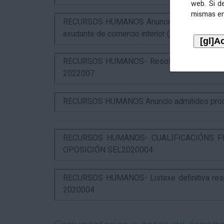
web. Si d
mismas en
RECURSOS HUMANOS Anuncio puntuación defin
axudante de comercio interior (estabilización)
RECURSOS HUMANOS- Resolución das alegaci
2022007
RECURSOS HUMANOS Anuncio admitidos proces
RECURSOS HUMANOS- CUALIFICACIÓNS FI
OPOSICIÓN SEL2020004
RECURSOS HUMANOS- Listaxe definitiva respo
2020004