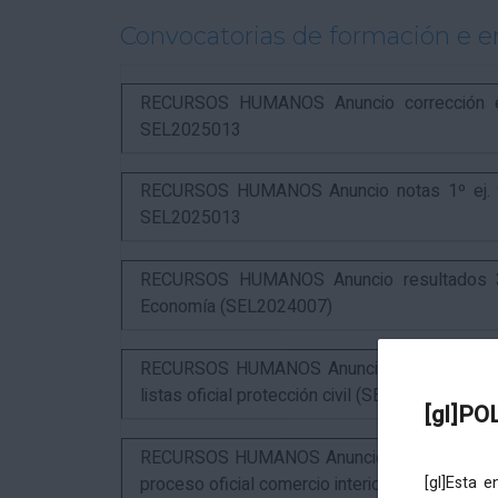
Convocatorias de formación e 
RECURSOS HUMANOS Anuncio corrección err
SEL2025013
RECURSOS HUMANOS Anuncio notas 1º ej. y c
SEL2025013
RECURSOS HUMANOS Anuncio resultados 3º 
Economía (SEL2024007)
RECURSOS HUMANOS Anuncio resultados 1º ex
listas oficial protección civil (SEL2026016)
[gl]PO
RECURSOS HUMANOS Anuncio resultados 2º ex
proceso oficial comercio interior (SEL2023015
[gl]Esta 