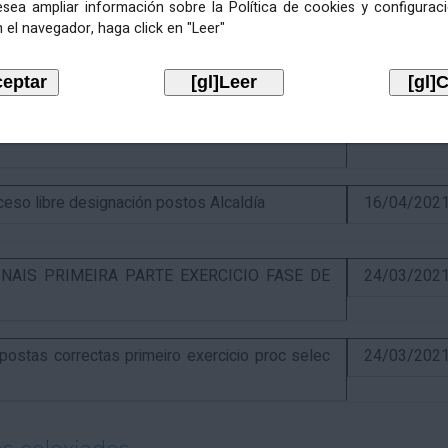
esea ampliar información sobre la Política de cookies y configurac
 el navegador, haga click en "Leer"
itiva concurso e anuncio final do proceso de
19/02/202
óns ao segundo exercicio proceso selectivo
17/04/202
o libre designación postos Alcaldía
16/04/202
NAIS PRIMEIRA PARTE EXERCICIO FASE DE
24/03/202
stas correctas primeiro exercicio proc selec
24/03/202