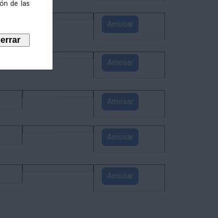
ión de las
4
Amosar
3
Amosar
1
Amosar
1
Amosar
1
Amosar