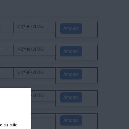
6
30/09/2026
Amosar
6
25/09/2026
Amosar
6
31/08/2026
Amosar
6
24/08/2026
Amosar
5
Amosar
e su sitio