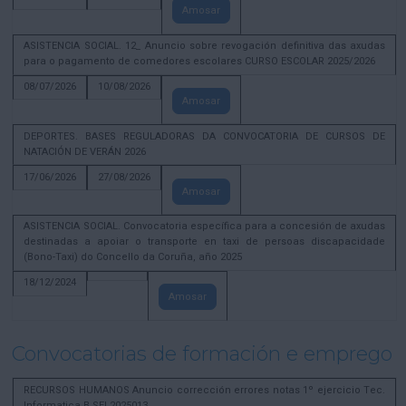
Amosar
ASISTENCIA SOCIAL. 12_ Anuncio sobre revogación definitiva das axudas
para o pagamento de comedores escolares CURSO ESCOLAR 2025/2026
08/07/2026
10/08/2026
Amosar
DEPORTES. BASES REGULADORAS DA CONVOCATORIA DE CURSOS DE
NATACIÓN DE VERÁN 2026
17/06/2026
27/08/2026
Amosar
ASISTENCIA SOCIAL. Convocatoria específica para a concesión de axudas
destinadas a apoiar o transporte en taxi de persoas discapacidade
(Bono-Taxi) do Concello da Coruña, año 2025
18/12/2024
Amosar
Convocatorias de formación e emprego
RECURSOS HUMANOS Anuncio corrección errores notas 1º ejercicio Tec.
Informatica B SEL2025013