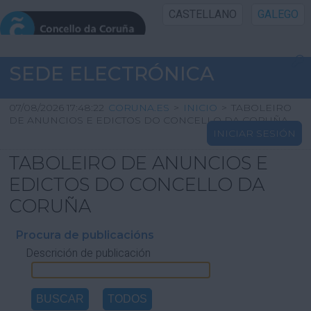
CASTELLANO
GALEGO
INICIO SEDE
SEDE ELECTRÓNICA
INICIO
07/08/2026 17:48:22
CORUNA.ES
>
INICIO
>
TABOLEIRO
DE ANUNCIOS E EDICTOS DO CONCELLO DA CORUÑA
INICIAR SESIÓN
INFORMACIÓN PÚBLICA
TABOLEIRO DE ANUNCIOS E
CARTAFOL CIDADÁN
EDICTOS DO CONCELLO DA
CORUÑA
UTILIDADES
Procura de publicacións
Descrición de publicación
AXUDA