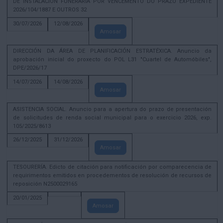
DE INSTALACIÓN FUNERARIA POR VENCEMENTO DO PRAZO EXPEDIENTE
2026/104/1887 E OUTROS 32
30/07/2026
12/08/2026
Amosar
DIRECCIÓN DA ÁREA DE PLANIFICACIÓN ESTRATÉXICA. Anuncio da
aprobación inicial do proxecto do POL L31 "Cuartel de Automóbiles",
DPE/2026/17
14/07/2026
14/08/2026
Amosar
ASISTENCIA SOCIAL. Anuncio para a apertura do prazo de presentación
de solicitudes de renda social municipal para o exercicio 2026, exp.
105/2025/8613
26/12/2025
31/12/2026
Amosar
TESOURERÍA. Edicto de citación para notificación por comparecencia de
requirimentos emitidos en procedementos de resolución de recursos de
reposición N2500029165
20/01/2025
Amosar