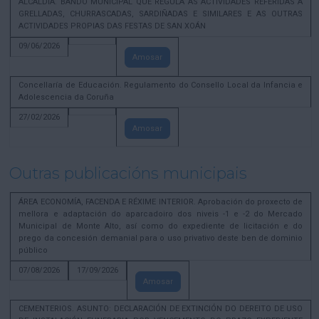
ALCALDÍA. BANDO MUNICIPAL QUE REGULA AS ACTIVIDADES REFERIDAS A
GRELLADAS, CHURRASCADAS, SARDIÑADAS E SIMILARES E AS OUTRAS
ACTIVIDADES PROPIAS DAS FESTAS DE SAN XOÁN
09/06/2026
Amosar
Concellaría de Educación. Regulamento do Consello Local da Infancia e
Adolescencia da Coruña
27/02/2026
Amosar
Outras publicacións municipais
ÁREA ECONOMÍA, FACENDA E RÉXIME INTERIOR. Aprobación do proxecto de
mellora e adaptación do aparcadoiro dos niveis -1 e -2 do Mercado
Municipal de Monte Alto, así como do expediente de licitación e do
prego da concesión demanial para o uso privativo deste ben de dominio
público
07/08/2026
17/09/2026
Amosar
CEMENTERIOS. ASUNTO: DECLARACIÓN DE EXTINCIÓN DO DEREITO DE USO