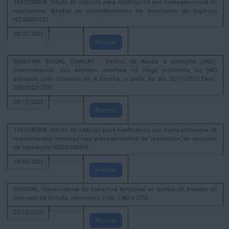
TESOURERÍA. Edicto de citación para notificación por comparecencia de
resolucións ditadas en procedementos de devolución de ingresos
N2500029132
20/01/2025
Amosar
BENESTAR SOCIAL. OMADAP - Servizo de Axuda a domicilio (SAD):
Determinación dos servizos mínimos na folga indefinida do SAD
prestado polo Concello de A Coruña, a partir do día 02/11/2022 Expd.:
105/2022/7331
03/11/2022
Amosar
TESOURERÍA. Edicto de citación para notificación por comparecencia de
requirimentos emitidos nos procedementos de resolución de recursos
de reposición N2200334963
18/03/2022
Amosar
PERSOAL. Convocatoria de cobertura temporal de postos de traballo do
Concello da Coruña, referencia 1106, 1382 e 2182
22/12/2020
Amosar