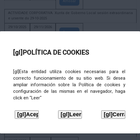
Amosar
ACTIVIDADE CORPORATIVA. Xunta de Goberno Local sesión extraordinaria
e urxente do 29-10-2025
29/10/2025
29/11/2026
Amosar
ACTIVIDADE CORPORATIVA. Decreto de convocatoria da sesión
constitutiva da Xunta de Goberno Local extraordinaria e urxente 21.6.2023
[gl]POLÍTICA DE COOKIES
22/06/2023
Amosar
[gl]Esta entidad utiliza cookies necesarias para el
Xunta de Goberno Local extraordinaria e urxente 01.08.2022
correcto funcionamiento de su sitio web. Si desea
02/08/2022
ampliar información sobre la Política de cookies y
Amosar
configuración de las mismas en el navegador, haga
click en "Leer"
ACTIVIDADE CORPORATIVA. Xunta de Goberno Local do 30 de decembro
de 2020
28/12/2020
Amosar
ACTIVIDADE CORPORATIVA. Extracto do Pleno ordinario de data 2.7.2020