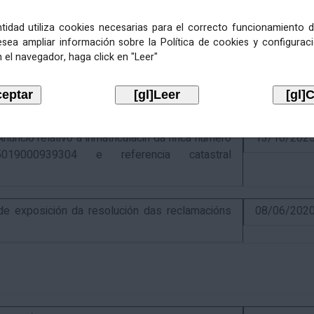
entidad utiliza cookies necesarias para el correcto funcionamiento d
esea ampliar información sobre la Política de cookies y configurac
 el navegador, haga click en "Leer"
ativo á recadación das cotas estatais e
21/07/202
Económicas de 2026, cuxa xestión recadatoria
n Tributaria.
io relativo á inmatriculacin da finca número
13/10/202
019000939304 e referencia catastral
 exposición da resolución das reclamacións
08/06/202