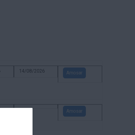
6
14/08/2026
Amosar
5
Amosar