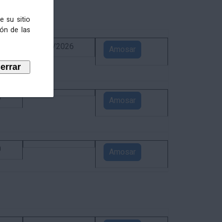
e su sitio
ión de las
6
02/09/2026
Amosar
5
Amosar
0
Amosar