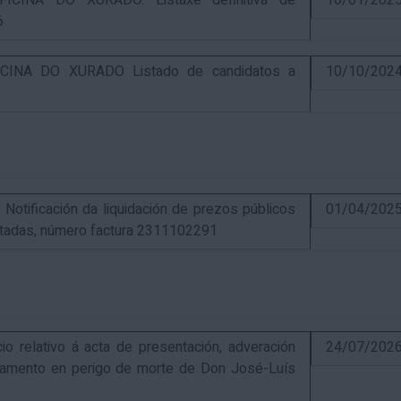
CINA DO XURADO. Listaxe definitiva de
10/01/202
6
INA DO XURADO Listado de candidatos a
10/10/202
ificación da liquidación de prezos públicos
01/04/202
estadas, número factura 2311102291
elativo á acta de presentación, adveración
24/07/202
estamento en perigo de morte de Don José-Luís