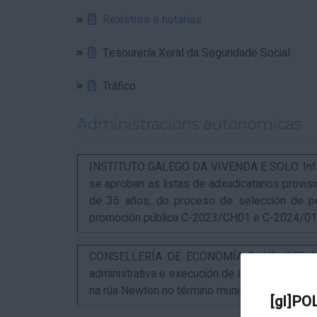
Rexistros e notarías
Tesourería Xeral da Seguridade Social
Tráfico
Administracions autonomicas
INSTITUTO GALEGO DA VIVENDA E SOLO. Infor
se aproban as listas de adxudicatarios provi
de 36 años, do proceso de selección de p
promoción pública C-2023/CH01 e C-2024/0
CONSELLERÍA DE ECONOMÍA E INDUSTRIA. An
administrativa e execución de instalacións pa
na rúa Newton no término municipal da Coruña
[gl]PO