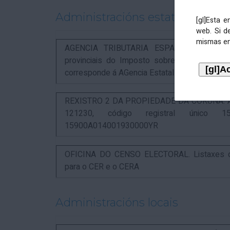
Administracións estatais
[gl]Esta 
web. Si d
mismas en
AGENCIA TRIBUTARIA ESPAÑOLA. Aviso rel
provinciais do Imposto sobre Actividades 
corresponde á AGencia Estatal de Administració
REXISTRO 2 DA PROPIEDADE DA CORUÑA. Anunc
121230, código registral único 15
15900A014001930000YR
OFICINA DO CENSO ELECTORAL. Listaxes de
para o CER e o CERA
Administracións locais