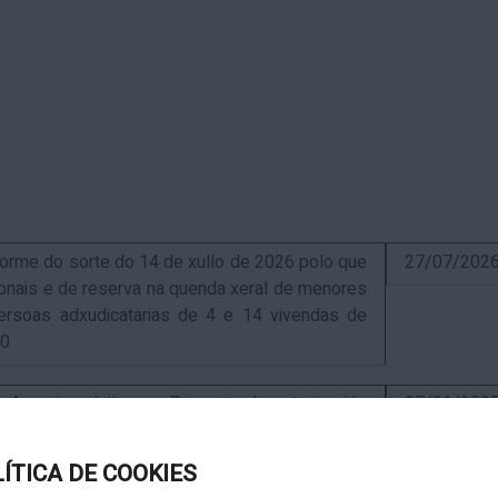
me do sorte do 14 de xullo de 2026 polo que
27/07/202
sionais e de reserva na quenda xeral de menores
ersoas adxudicatarias de 4 e 14 vivendas de
10
uncio relativo ao Proxecto de autorización
07/01/202
ra a instalación de nova ERM 16/4 Q.9000-D sita
, exp. IN627A 2024/4-1
LÍTICA DE COOKIES