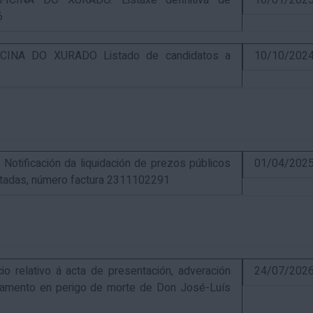
CINA DO XURADO. Listaxe definitiva de
10/01/202
6
INA DO XURADO Listado de candidatos a
10/10/202
ificación da liquidación de prezos públicos
01/04/202
estadas, número factura 2311102291
elativo á acta de presentación, adveración
24/07/202
estamento en perigo de morte de Don José-Luís