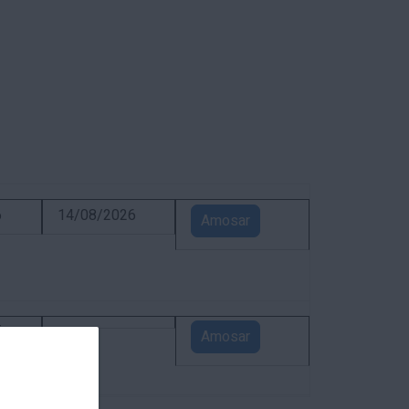
6
14/08/2026
Amosar
5
Amosar