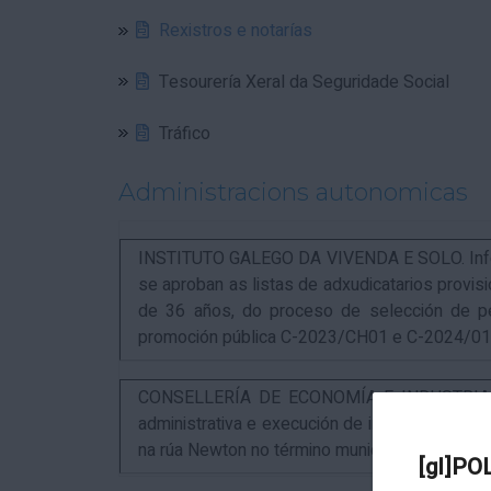
Rexistros e notarías
Tesourería Xeral da Seguridade Social
Tráfico
Administracions autonomicas
INSTITUTO GALEGO DA VIVENDA E SOLO. Infor
se aproban as listas de adxudicatarios provi
de 36 años, do proceso de selección de p
promoción pública C-2023/CH01 e C-2024/0
CONSELLERÍA DE ECONOMÍA E INDUSTRIA. An
administrativa e execución de instalacións pa
na rúa Newton no término municipal da Coruña
[gl]PO