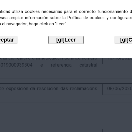
entidad utiliza cookies necesarias para el correcto funcionamiento d
esea ampliar información sobre la Política de cookies y configurac
 el navegador, haga click en "Leer"
ativo á recadación das cotas estatais e
21/07/202
Económicas de 2026, cuxa xestión recadatoria
n Tributaria.
io relativo á inmatriculacin da finca número
13/10/202
019000939304 e referencia catastral
 exposición da resolución das reclamacións
08/06/202