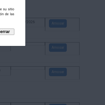
e su sitio
ión de las
6
02/09/2026
Amosar
5
Amosar
0
Amosar