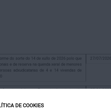
me do sorte do 14 de xullo de 2026 polo que
27/07/202
sionais e de reserva na quenda xeral de menores
ersoas adxudicatarias de 4 e 14 vivendas de
10
uncio relativo ao Proxecto de autorización
07/01/202
ra a instalación de nova ERM 16/4 Q.9000-D sita
, exp. IN627A 2024/4-1
LÍTICA DE COOKIES