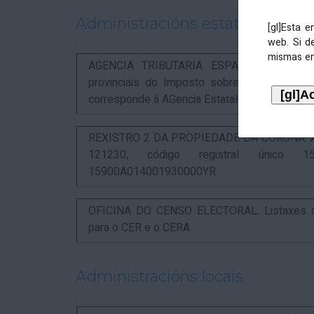
Administracións estatais
[gl]Esta 
web. Si d
mismas en
AGENCIA TRIBUTARIA ESPAÑOLA. Aviso rel
provinciais do Imposto sobre Actividades 
corresponde á AGencia Estatal de Administració
REXISTRO 2 DA PROPIEDADE DA CORUÑA. Anunc
121230, código registral único 15
15900A014001930000YR
OFICINA DO CENSO ELECTORAL. Listaxes de
para o CER e o CERA
Administracións locais