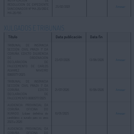
NOTIFICACION DE
RESOLUCION DE EXPEDIENTE
25/02/2021
Amosar
SANCIONADOR Nº MA-20/200 E
MA-20/195
XULGADOS E TRIBUNAIS
Título
Data publicación
Data fin
TRIBUNAL DE INSTANCIA
SECCIÓN CIVIL PRAZA 7 DA
CORUÑA. EDICTO DILIXENCIA
DE ORDENACIÓN
23/07/2026
13/08/2026
Amosar
DECLARACIÓN DE
FALECEMENTO DE CARLOS
ALVAREZ NAVEIRO
0000577/2025
TRIBUNAL DE INSTANCIA
SECCIÓN CIVIL PRAZA 7 DA
CORUÑA. EDICTO
21/07/2026
10/08/2026
Amosar
DECLARACIÓN DE
FALECEMENTO 0000577/2025
AUDIENCIA PROVINCIAL DA
CORUÑA. OFICINA DO
XURADO. Listaxe definitiva de
10/01/2025
Amosar
candidatos a xurado para os anos
2025 e 2026
AUDIENCIA PROVINCIAL DA
CORUÑA. OFICINA DO