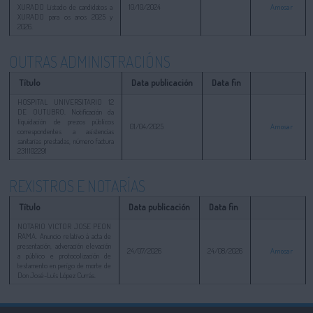
XURADO Listado de candidatos a
10/10/2024
Amosar
XURADO para os anos 2025 y
2026.
OUTRAS ADMINISTRACIÓNS
Título
Data publicación
Data fin
HOSPITAL UNIVERSITARIO 12
DE OUTUBRO. Notificación da
liquidación de prezos públicos
01/04/2025
Amosar
correspondentes a asistencias
sanitarias prestadas, número factura
2311102291
REXISTROS E NOTARÍAS
Título
Data publicación
Data fin
NOTARIO VICTOR JOSE PEON
RAMA. Anuncio relativo á acta de
presentación, adveración elevación
24/07/2026
24/08/2026
Amosar
a público e protocolización de
testamento en perigo de morte de
Don José-Luís López Currás.