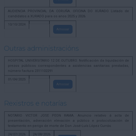
AUDIENCIA PROVINCIAL DA CORUÑA. OFICINA DO XURADO Listado de
candidatos a XURADO para os anos 2025 y 2026.
10/10/2024
Amosar
Outras administracións
HOSPITAL UNIVERSITARIO 12 DE OUTUBRO. Notificación da liquidación de
prezos públicos correspondentes a asistencias sanitarias prestadas,
número factura 2311102291
01/04/2025
Amosar
Rexistros e notarías
NOTARIO VICTOR JOSE PEON RAMA. Anuncio relativo á acta de
presentación, adveración elevación a público e protocolización de
testamento en perigo de morte de Don José-Luís López Currás.
24/07/2026
24/08/2026