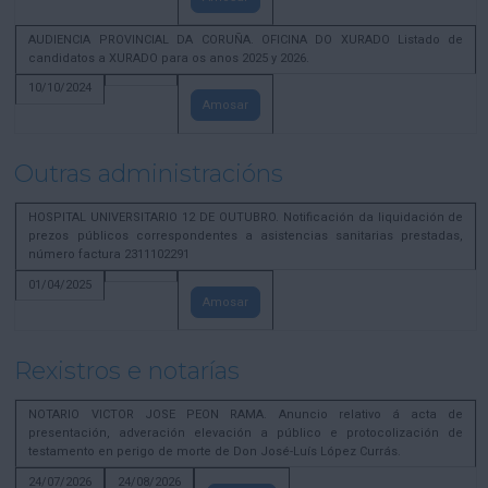
AUDIENCIA PROVINCIAL DA CORUÑA. OFICINA DO XURADO Listado de
candidatos a XURADO para os anos 2025 y 2026.
10/10/2024
Amosar
Outras administracións
HOSPITAL UNIVERSITARIO 12 DE OUTUBRO. Notificación da liquidación de
prezos públicos correspondentes a asistencias sanitarias prestadas,
número factura 2311102291
01/04/2025
Amosar
Rexistros e notarías
NOTARIO VICTOR JOSE PEON RAMA. Anuncio relativo á acta de
presentación, adveración elevación a público e protocolización de
testamento en perigo de morte de Don José-Luís López Currás.
24/07/2026
24/08/2026