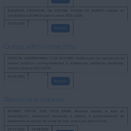
AUDIENCIA PROVINCIAL DA CORUÑA. OFICINA DO XURADO Listado de
candidatos a XURADO para os anos 2025 y 2026.
10/10/2024
Amosar
Outras administracións
HOSPITAL UNIVERSITARIO 12 DE OUTUBRO. Notificación da liquidación de
prezos públicos correspondentes a asistencias sanitarias prestadas,
número factura 2311102291
01/04/2025
Amosar
Rexistros e notarías
NOTARIO VICTOR JOSE PEON RAMA. Anuncio relativo á acta de
presentación, adveración elevación a público e protocolización de
testamento en perigo de morte de Don José-Luís López Currás.
24/07/2026
24/08/2026