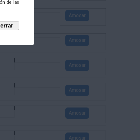
ión de las
5
Amosar
4
Amosar
3
Amosar
1
Amosar
1
Amosar
1
Amosar