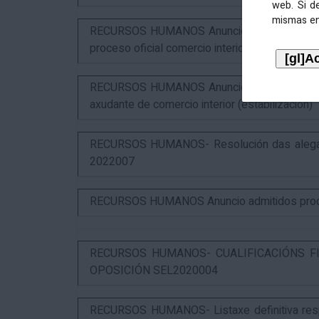
web. Si d
mismas en
RECURSOS HUMANOS Anuncio resultados 2º ex
proceso oficial comercio interior (SEL2023015
RECURSOS HUMANOS Anuncio puntuación defin
axudante de comercio interior (estabilización)
RECURSOS HUMANOS- Resolución das alegaci
2022007
RECURSOS HUMANOS Anuncio admitidos proces
RECURSOS HUMANOS- CUALIFICACIÓNS FI
OPOSICIÓN SEL2020004
RECURSOS HUMANOS- Listaxe definitiva respo