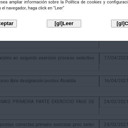
esea ampliar información sobre la Política de cookies y configurac
 el navegador, haga click en "Leer"
ercicio e puntuación provisional de concurso
10/07/202
itiva concurso e anuncio final do proceso de
19/02/202
óns ao segundo exercicio proceso selectivo
17/04/202
o libre designación postos Alcaldía
16/04/202
NAIS PRIMEIRA PARTE EXERCICIO FASE DE
24/03/202
stas correctas primeiro exercicio proc selec
24/03/202