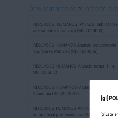
Convocatorias de formación e 
RECURSOS HUMANOS Anuncio publicación in
auxiliar administrativo/a (SEL2024003)
RECURSOS HUMANOS Anuncio convocatoria com
Tec. Obras Públicas (SEL2024006)
RECURSOS HUMANOS Anuncio notas 1º ej. y c
SEL2025013
RECURSOS HUMANOS Anuncio resultados 3º 
Economía (SEL2024007)
[gl]PO
RECURSOS HUMANOS Anuncio resultados 1º ex
listas oficial protección civil (SEL2026016)
[gl]Esta 