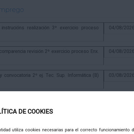
emprego
strucións realización 3º exercicio proceso
04/08/202
parencia revisión 2º exercicio proceso Enx.
04/08/202
onvocatoria 2º ej. Tec. Sup. Informática (B)
03/08/202
exercicio e finalización proceso Tec. Sup.
31/07/202
LÍTICA DE COOKIES
ercicio e anuncio final proceso elaboración
24/07/202
entidad utiliza cookies necesarias para el correcto funcionamiento d