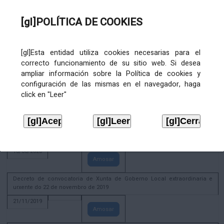
02/08/2022
[gl]POLÍTICA DE COOKIES
Amosar
ACTIVIDADE CORPORATIVA. Xunta de Goberno Local do 30 de decembro
de 2020
[gl]Esta entidad utiliza cookies necesarias para el
28/12/2020
correcto funcionamiento de su sitio web. Si desea
Amosar
ampliar información sobre la Política de cookies y
configuración de las mismas en el navegador, haga
ACTIVIDADE CORPORATIVA. Extracto do Pleno ordinario de data 2.7.2020
click en "Leer"
08/07/2020
Amosar
ACTIVIDADE CORPORATIVA. Extracto da Xunta de Goberno Local de 17 de
xuño de 2020
18/06/2020
Amosar
Decreto de convocatoria de Xunta de Goberno Local extraordinaria e
urxente do 22 de novembro de 2019
21/11/2019
Amosar