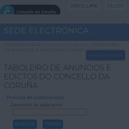
CASTELLANO
GALEGO
INICIO SEDE
SEDE ELECTRÓNICA
INICIO
10/08/2026 11:41:42
CORUNA.ES
>
INICIO
>
TABOLEIRO
DE ANUNCIOS E EDICTOS DO CONCELLO DA CORUÑA
INICIAR SESIÓN
INFORMACIÓN PÚBLICA
TABOLEIRO DE ANUNCIOS E
CARTAFOL CIDADÁN
EDICTOS DO CONCELLO DA
CORUÑA
UTILIDADES
Procura de publicacións
Descrición de publicación
AXUDA