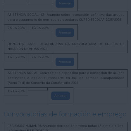
Amosar
ASISTENCIA SOCIAL. 12_ Anuncio sobre revogación definitiva das axudas
para o pagamento de comedores escolares CURSO ESCOLAR 2025/2026
08/07/2026
10/08/2026
Amosar
DEPORTES. BASES REGULADORAS DA CONVOCATORIA DE CURSOS DE
NATACIÓN DE VERÁN 2026
17/06/2026
27/08/2026
Amosar
ASISTENCIA SOCIAL. Convocatoria específica para a concesión de axudas
destinadas a apoiar o transporte en taxi de persoas discapacidade
(Bono-Taxi) do Concello da Coruña, año 2025
18/12/2024
Amosar
Convocatorias de formación e emprego
RECURSOS HUMANOS Anuncio corrección errores notas 1º ejercicio Tec.
Informatica B SEL2025013