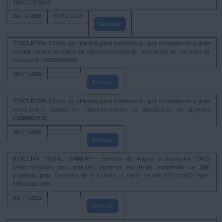
105/2025/8613
26/12/2025
31/12/2026
Amosar
TESOURERÍA. Edicto de citación para notificación por comparecencia de
requirimentos emitidos en procedementos de resolución de recursos de
reposición N2500029165
20/01/2025
Amosar
TESOURERÍA. Edicto de citación para notificación por comparecencia de
resolucións ditadas en procedementos de devolución de ingresos
N2500029132
20/01/2025
Amosar
BENESTAR SOCIAL. OMADAP - Servizo de Axuda a domicilio (SAD):
Determinación dos servizos mínimos na folga indefinida do SAD
prestado polo Concello de A Coruña, a partir do día 02/11/2022 Expd.:
105/2022/7331
03/11/2022
Amosar