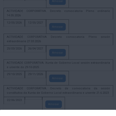
Amosar
ACTIVIDADE CORPORATIVA. Decreto convocatoria Pleno ordinario
14.05.2026
12/05/2026
12/05/2027
Amosar
ACTIVIDADE CORPORATIVA Decreto convocatoria Pleno sesión
extraordinaria 27.03.2026
25/03/2026
26/04/2027
Amosar
ACTIVIDADE CORPORATIVA. Xunta de Goberno Local sesión extraordinaria
e urxente do 29-10-2025
29/10/2025
29/11/2026
Amosar
ACTIVIDADE CORPORATIVA. Decreto de convocatoria da sesión
constitutiva da Xunta de Goberno Local extraordinaria e urxente 21.6.2023
22/06/2023
Amosar
Xunta de Goberno Local extraordinaria e urxente 01.08.2022