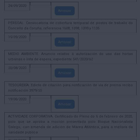
24/09/2020
Amosar
PERSOAL. Convocatoria de cobertura temporal de postos de traballo do
Concello da Coruña, referencia 1608, 1398, 1399 y 1135
15/09/2020
Amosar
MEDIO AMBIENTE. Anuncio relativo á autorización do uso das hortas
urbanas e lista de espera, expediente 541/2020/62
20/08/2020
Amosar
TESOURERÍA. Edicto de citación para notificación de vía de prema recibo
notificación 3979/55
19/06/2020
Amosar
ACTIVIDADE CORPORATIVA. Certificado do Pleno do 6 de febreiro de 2020,
polo que se aproba a moción presentada polo Bloque Nacionalista
Galego, con emenda de adición de Marea Atlántica, para a mellora da
sanidade pública.