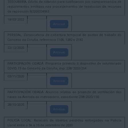
TESOURERÍA. Edicto de citación para notificación por comparecencia de
requirimentos emitidos nos procedementos de resolución de recursos
de reposición N2200334963
18/03/2022
Amosar
PERSOAL. Convocatoria de cobertura temporal de postos de traballo do
Concello da Coruña, referencia 1106, 1382 e 2182
22/12/2020
Amosar
PARTICIPACIÓN CIDADÁ. Programa proxecto II dispositivo de voluntariado
COVID 19 do Concello da Coruña, exp. 238/2020/254
03/11/2020
Amosar
PARTICIPACIÓN CIDADÁ. Anuncio relativo ao proxecto de ventilación das
naves da Avenida do metrosidero, expediente 238/2020/150
28/10/2020
Amosar
POLICÍA LOCAL. Relación de obxetos perdidos entregados na Policía
Local entre o 9e o 15 de setembro de 2020