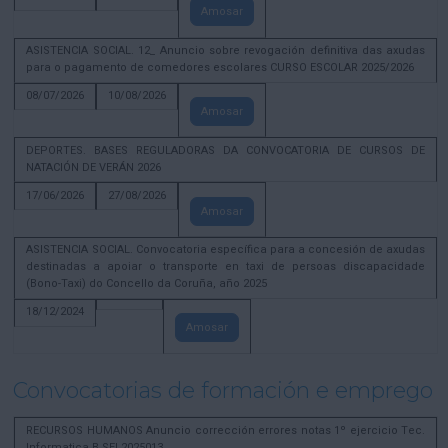
Amosar
ASISTENCIA SOCIAL. 12_ Anuncio sobre revogación definitiva das axudas
para o pagamento de comedores escolares CURSO ESCOLAR 2025/2026
08/07/2026
10/08/2026
Amosar
DEPORTES. BASES REGULADORAS DA CONVOCATORIA DE CURSOS DE
NATACIÓN DE VERÁN 2026
17/06/2026
27/08/2026
Amosar
ASISTENCIA SOCIAL. Convocatoria específica para a concesión de axudas
destinadas a apoiar o transporte en taxi de persoas discapacidade
(Bono-Taxi) do Concello da Coruña, año 2025
18/12/2024
Amosar
Convocatorias de formación e emprego
RECURSOS HUMANOS Anuncio corrección errores notas 1º ejercicio Tec.
Informatica B SEL2025013