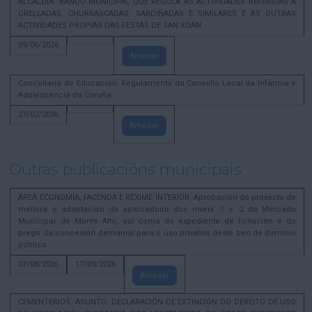
ALCALDÍA. BANDO MUNICIPAL QUE REGULA AS ACTIVIDADES REFERIDAS A
GRELLADAS, CHURRASCADAS, SARDIÑADAS E SIMILARES E AS OUTRAS
ACTIVIDADES PROPIAS DAS FESTAS DE SAN XOÁN
09/06/2026
Amosar
Concellaría de Educación. Regulamento do Consello Local da Infancia e
Adolescencia da Coruña
27/02/2026
Amosar
Outras publicacións municipais
ÁREA ECONOMÍA, FACENDA E RÉXIME INTERIOR. Aprobación do proxecto de
mellora e adaptación do aparcadoiro dos niveis -1 e -2 do Mercado
Municipal de Monte Alto, así como do expediente de licitación e do
prego da concesión demanial para o uso privativo deste ben de dominio
público
07/08/2026
17/09/2026
Amosar
CEMENTERIOS. ASUNTO: DECLARACIÓN DE EXTINCIÓN DO DEREITO DE USO