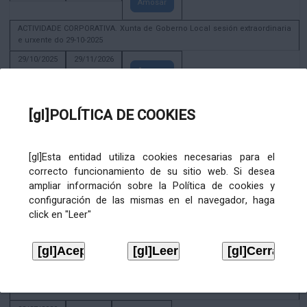
Amosar
ACTIVIDADE CORPORATIVA. Xunta de Goberno Local sesión extraordinaria
e urxente do 29-10-2025
29/10/2025
29/11/2026
Amosar
ACTIVIDADE CORPORATIVA. Decreto de convocatoria da sesión
constitutiva da Xunta de Goberno Local extraordinaria e urxente 21.6.2023
[gl]POLÍTICA DE COOKIES
22/06/2023
Amosar
[gl]Esta entidad utiliza cookies necesarias para el
Xunta de Goberno Local extraordinaria e urxente 01.08.2022
correcto funcionamiento de su sitio web. Si desea
02/08/2022
ampliar información sobre la Política de cookies y
Amosar
configuración de las mismas en el navegador, haga
click en "Leer"
ACTIVIDADE CORPORATIVA. Xunta de Goberno Local do 30 de decembro
de 2020
28/12/2020
Amosar
ACTIVIDADE CORPORATIVA. Extracto do Pleno ordinario de data 2.7.2020