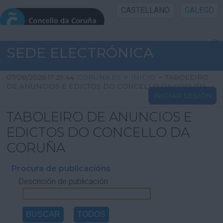
CASTELLANO
GALEGO
INICIO SEDE
SEDE ELECTRÓNICA
INICIO
07/08/2026 17:29:45
CORUNA.ES
>
INICIO
>
TABOLEIRO
DE ANUNCIOS E EDICTOS DO CONCELLO DA CORUÑA
INICIAR SESIÓN
INFORMACIÓN PÚBLICA
TABOLEIRO DE ANUNCIOS E
CARTAFOL CIDADÁN
EDICTOS DO CONCELLO DA
CORUÑA
UTILIDADES
Procura de publicacións
Descrición de publicación
AXUDA