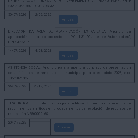
DE INSTALACIÓN FUNERARIA POR VENCEMENTO DO PRAZO EXPEDIENTE
2026/104/1887 E OUTROS 32
30/07/2026
12/08/2026
Amosar
DIRECCIÓN DA ÁREA DE PLANIFICACIÓN ESTRATÉXICA. Anuncio da
aprobación inicial do proxecto do POL L31 "Cuartel de Automóbiles",
DPE/2026/17
14/07/2026
14/08/2026
Amosar
ASISTENCIA SOCIAL. Anuncio para a apertura do prazo de presentación
de solicitudes de renda social municipal para o exercicio 2026, exp.
105/2025/8613
26/12/2025
31/12/2026
Amosar
TESOURERÍA. Edicto de citación para notificación por comparecencia de
requirimentos emitidos en procedementos de resolución de recursos de
reposición N2500029165
20/01/2025
Amosar