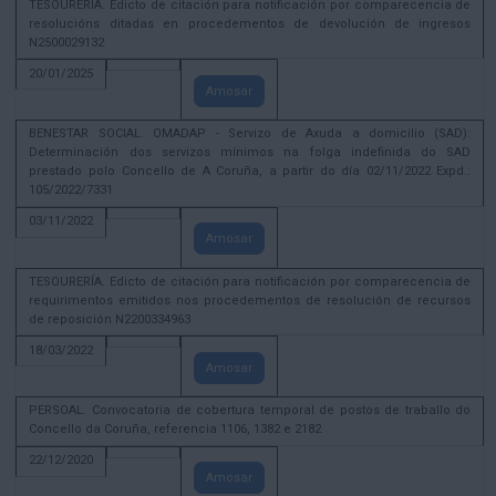
TESOURERÍA. Edicto de citación para notificación por comparecencia de
resolucións ditadas en procedementos de devolución de ingresos
N2500029132
20/01/2025
Amosar
BENESTAR SOCIAL. OMADAP - Servizo de Axuda a domicilio (SAD):
Determinación dos servizos mínimos na folga indefinida do SAD
prestado polo Concello de A Coruña, a partir do día 02/11/2022 Expd.:
105/2022/7331
03/11/2022
Amosar
TESOURERÍA. Edicto de citación para notificación por comparecencia de
requirimentos emitidos nos procedementos de resolución de recursos
de reposición N2200334963
18/03/2022
Amosar
PERSOAL. Convocatoria de cobertura temporal de postos de traballo do
Concello da Coruña, referencia 1106, 1382 e 2182
22/12/2020
Amosar