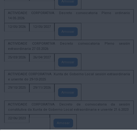
Amosar
ACTIVIDADE CORPORATIVA. Decreto convocatoria Pleno ordinario
14.05.2026
12/05/2026
12/05/2027
Amosar
ACTIVIDADE CORPORATIVA Decreto convocatoria Pleno sesión
extraordinaria 27.03.2026
25/03/2026
26/04/2027
Amosar
ACTIVIDADE CORPORATIVA. Xunta de Goberno Local sesión extraordinaria
e urxente do 29-10-2025
29/10/2025
29/11/2026
Amosar
ACTIVIDADE CORPORATIVA. Decreto de convocatoria da sesión
constitutiva da Xunta de Goberno Local extraordinaria e urxente 21.6.2023
22/06/2023
Amosar
Xunta de Goberno Local extraordinaria e urxente 01.08.2022