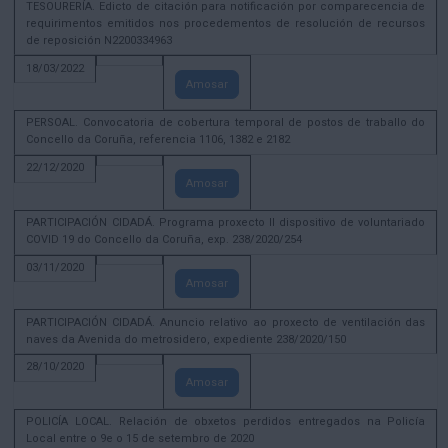
TESOURERÍA. Edicto de citación para notificación por comparecencia de
requirimentos emitidos nos procedementos de resolución de recursos
de reposición N2200334963
18/03/2022
Amosar
PERSOAL. Convocatoria de cobertura temporal de postos de traballo do
Concello da Coruña, referencia 1106, 1382 e 2182
22/12/2020
Amosar
PARTICIPACIÓN CIDADÁ. Programa proxecto II dispositivo de voluntariado
COVID 19 do Concello da Coruña, exp. 238/2020/254
03/11/2020
Amosar
PARTICIPACIÓN CIDADÁ. Anuncio relativo ao proxecto de ventilación das
naves da Avenida do metrosidero, expediente 238/2020/150
28/10/2020
Amosar
POLICÍA LOCAL. Relación de obxetos perdidos entregados na Policía
Local entre o 9e o 15 de setembro de 2020