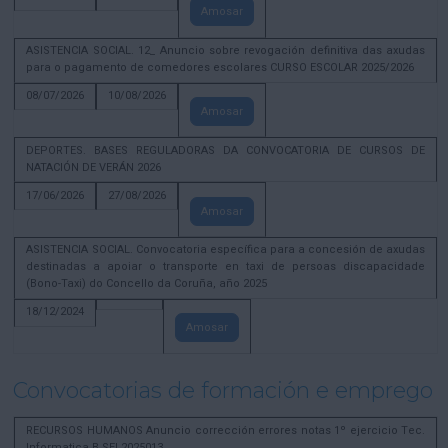
Amosar
ASISTENCIA SOCIAL. 12_ Anuncio sobre revogación definitiva das axudas
para o pagamento de comedores escolares CURSO ESCOLAR 2025/2026
08/07/2026
10/08/2026
Amosar
DEPORTES. BASES REGULADORAS DA CONVOCATORIA DE CURSOS DE
NATACIÓN DE VERÁN 2026
17/06/2026
27/08/2026
Amosar
ASISTENCIA SOCIAL. Convocatoria específica para a concesión de axudas
destinadas a apoiar o transporte en taxi de persoas discapacidade
(Bono-Taxi) do Concello da Coruña, año 2025
18/12/2024
Amosar
Convocatorias de formación e emprego
RECURSOS HUMANOS Anuncio corrección errores notas 1º ejercicio Tec.
Informatica B SEL2025013