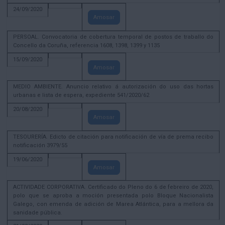
24/09/2020
Amosar
PERSOAL. Convocatoria de cobertura temporal de postos de traballo do
Concello da Coruña, referencia 1608, 1398, 1399 y 1135
15/09/2020
Amosar
MEDIO AMBIENTE. Anuncio relativo á autorización do uso das hortas
urbanas e lista de espera, expediente 541/2020/62
20/08/2020
Amosar
TESOURERÍA. Edicto de citación para notificación de vía de prema recibo
notificación 3979/55
19/06/2020
Amosar
ACTIVIDADE CORPORATIVA. Certificado do Pleno do 6 de febreiro de 2020,
polo que se aproba a moción presentada polo Bloque Nacionalista
Galego, con emenda de adición de Marea Atlántica, para a mellora da
sanidade pública.