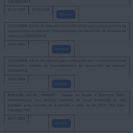
105/2025/8613
26/12/2025
31/12/2026
Amosar
TESOURERÍA. Edicto de citación para notificación por comparecencia de
requirimentos emitidos en procedementos de resolución de recursos de
reposición N2500029165
20/01/2025
Amosar
TESOURERÍA. Edicto de citación para notificación por comparecencia de
resolucións ditadas en procedementos de devolución de ingresos
N2500029132
20/01/2025
Amosar
BENESTAR SOCIAL. OMADAP - Servizo de Axuda a domicilio (SAD):
Determinación dos servizos mínimos na folga indefinida do SAD
prestado polo Concello de A Coruña, a partir do día 02/11/2022 Expd.:
105/2022/7331
03/11/2022
Amosar