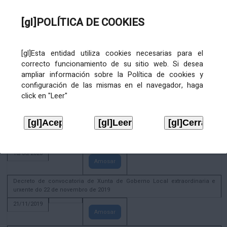
02/08/2022
[gl]POLÍTICA DE COOKIES
Amosar
ACTIVIDADE CORPORATIVA. Xunta de Goberno Local do 30 de decembro
de 2020
[gl]Esta entidad utiliza cookies necesarias para el
28/12/2020
correcto funcionamiento de su sitio web. Si desea
Amosar
ampliar información sobre la Política de cookies y
configuración de las mismas en el navegador, haga
ACTIVIDADE CORPORATIVA. Extracto do Pleno ordinario de data 2.7.2020
click en "Leer"
08/07/2020
Amosar
ACTIVIDADE CORPORATIVA. Extracto da Xunta de Goberno Local de 17 de
xuño de 2020
18/06/2020
Amosar
Decreto de convocatoria de Xunta de Goberno Local extraordinaria e
urxente do 22 de novembro de 2019
21/11/2019
Amosar