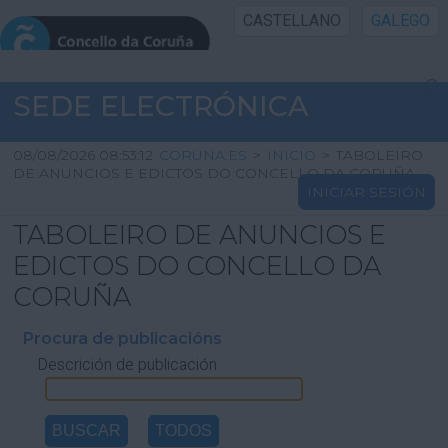
CASTELLANO
GALEGO
INICIO SEDE
SEDE ELECTRÓNICA
INICIO
08/08/2026 08:53:12
CORUNA.ES
>
INICIO
>
TABOLEIRO
DE ANUNCIOS E EDICTOS DO CONCELLO DA CORUÑA
INICIAR SESIÓN
INFORMACIÓN PÚBLICA
TABOLEIRO DE ANUNCIOS E
CARTAFOL CIDADÁN
EDICTOS DO CONCELLO DA
CORUÑA
UTILIDADES
Procura de publicacións
Descrición de publicación
AXUDA