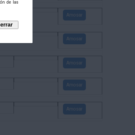
ión de las
4
Amosar
3
Amosar
1
Amosar
1
Amosar
1
Amosar