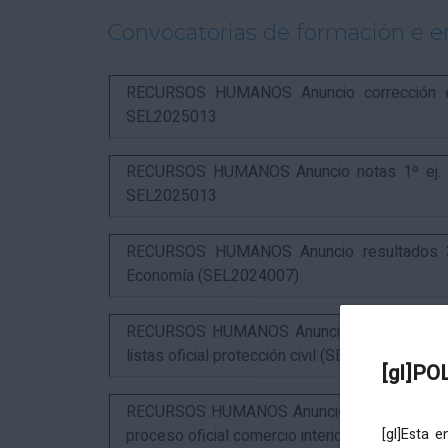
Convocatorias de formación e 
RECURSOS HUMANOS Anuncio corrección err
SEL2025013
RECURSOS HUMANOS Anuncio notas 1º ej. y c
SEL2025013
RECURSOS HUMANOS Anuncio resultados 3º 
Economía (SEL2024007)
RECURSOS HUMANOS Anuncio resultados 1º ex
listas oficial protección civil (SEL2026016)
[gl]PO
RECURSOS HUMANOS Anuncio resultados 2º ex
proceso oficial comercio interior (SEL2023015
[gl]Esta 