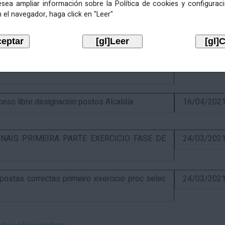
esea ampliar información sobre la Política de cookies y configurac
 el navegador, haga click en "Leer"
itiva concurso e anuncio final do proceso de
19/02/202
óns ao segundo exercicio proceso selectivo
17/04/202
o libre designación postos Alcaldía
16/04/202
NAIS PRIMEIRA PARTE EXERCICIO FASE DE
24/03/202
stas correctas primeiro exercicio proc selec
24/03/202