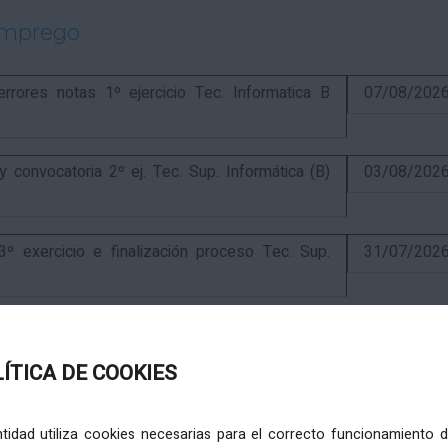
emprego
ores notas 1º ejercicio Tec. Informatica B
07/08/202
onvocatoria 2º ej. Tec. Sup. Informática (B)
03/08/202
exercicio e finalización proceso Tec. Sup.
31/07/202
ercicio e anuncio final proceso elaboración
24/07/202
LÍTICA DE COOKIES
ercicio e puntuación provisional de concurso
10/07/202
entidad utiliza cookies necesarias para el correcto funcionamiento d