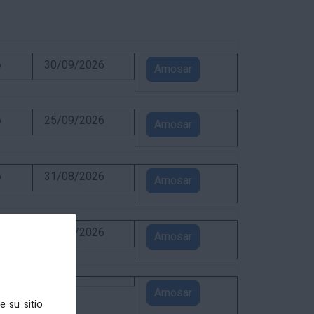
6
30/09/2026
Amosar
6
25/09/2026
Amosar
6
31/08/2026
Amosar
6
24/08/2026
Amosar
5
Amosar
e su sitio