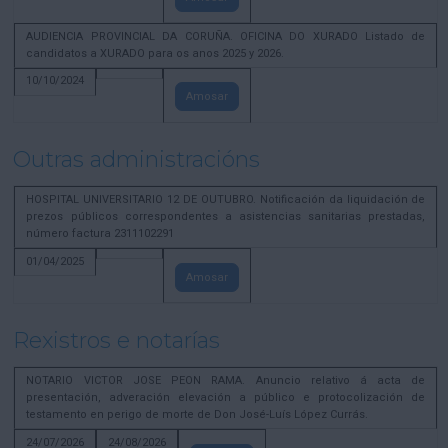
AUDIENCIA PROVINCIAL DA CORUÑA. OFICINA DO XURADO Listado de
candidatos a XURADO para os anos 2025 y 2026.
10/10/2024
Amosar
Outras administracións
HOSPITAL UNIVERSITARIO 12 DE OUTUBRO. Notificación da liquidación de
prezos públicos correspondentes a asistencias sanitarias prestadas,
número factura 2311102291
01/04/2025
Amosar
Rexistros e notarías
NOTARIO VICTOR JOSE PEON RAMA. Anuncio relativo á acta de
presentación, adveración elevación a público e protocolización de
testamento en perigo de morte de Don José-Luís López Currás.
24/07/2026
24/08/2026