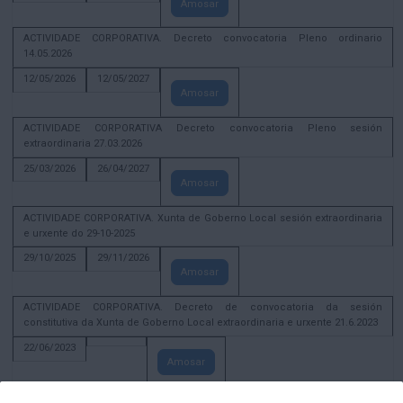
Amosar
ACTIVIDADE CORPORATIVA. Decreto convocatoria Pleno ordinario
14.05.2026
12/05/2026
12/05/2027
Amosar
ACTIVIDADE CORPORATIVA Decreto convocatoria Pleno sesión
extraordinaria 27.03.2026
25/03/2026
26/04/2027
Amosar
ACTIVIDADE CORPORATIVA. Xunta de Goberno Local sesión extraordinaria
e urxente do 29-10-2025
29/10/2025
29/11/2026
Amosar
ACTIVIDADE CORPORATIVA. Decreto de convocatoria da sesión
constitutiva da Xunta de Goberno Local extraordinaria e urxente 21.6.2023
22/06/2023
Amosar
Xunta de Goberno Local extraordinaria e urxente 01.08.2022