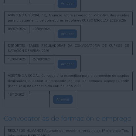
Amosar
ASISTENCIA SOCIAL. 12_ Anuncio sobre revogación definitiva das axudas
para o pagamento de comedores escolares CURSO ESCOLAR 2025/2026
08/07/2026
10/08/2026
Amosar
DEPORTES. BASES REGULADORAS DA CONVOCATORIA DE CURSOS DE
NATACIÓN DE VERÁN 2026
17/06/2026
27/08/2026
Amosar
ASISTENCIA SOCIAL. Convocatoria específica para a concesión de axudas
destinadas a apoiar o transporte en taxi de persoas discapacidade
(Bono-Taxi) do Concello da Coruña, año 2025
18/12/2024
Amosar
Convocatorias de formación e emprego
RECURSOS HUMANOS Anuncio corrección errores notas 1º ejercicio Tec.
Informatica B SEL2025013