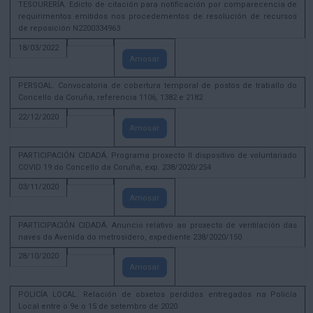
TESOURERÍA. Edicto de citación para notificación por comparecencia de
requirimentos emitidos nos procedementos de resolución de recursos
de reposición N2200334963
18/03/2022
Amosar
PERSOAL. Convocatoria de cobertura temporal de postos de traballo do
Concello da Coruña, referencia 1106, 1382 e 2182
22/12/2020
Amosar
PARTICIPACIÓN CIDADÁ. Programa proxecto II dispositivo de voluntariado
COVID 19 do Concello da Coruña, exp. 238/2020/254
03/11/2020
Amosar
PARTICIPACIÓN CIDADÁ. Anuncio relativo ao proxecto de ventilación das
naves da Avenida do metrosidero, expediente 238/2020/150
28/10/2020
Amosar
POLICÍA LOCAL. Relación de obxetos perdidos entregados na Policía
Local entre o 9e o 15 de setembro de 2020