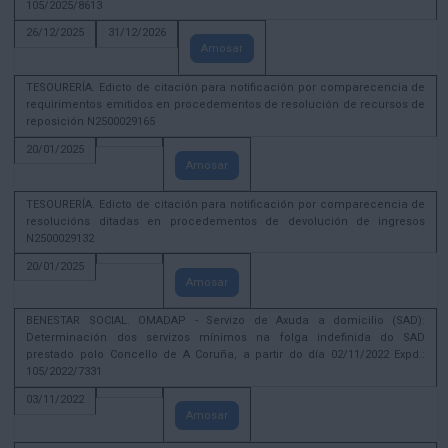
105/2025/8613
26/12/2025
31/12/2026
Amosar
TESOURERÍA. Edicto de citación para notificación por comparecencia de
requirimentos emitidos en procedementos de resolución de recursos de
reposición N2500029165
20/01/2025
Amosar
TESOURERÍA. Edicto de citación para notificación por comparecencia de
resolucións ditadas en procedementos de devolución de ingresos
N2500029132
20/01/2025
Amosar
BENESTAR SOCIAL. OMADAP - Servizo de Axuda a domicilio (SAD):
Determinación dos servizos mínimos na folga indefinida do SAD
prestado polo Concello de A Coruña, a partir do día 02/11/2022 Expd.:
105/2022/7331
03/11/2022
Amosar