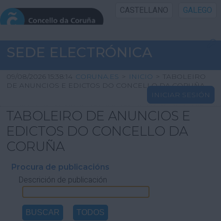
CASTELLANO
GALEGO
INICIO SEDE
SEDE ELECTRÓNICA
INICIO
09/08/2026 15:38:14
CORUNA.ES
>
INICIO
>
TABOLEIRO
DE ANUNCIOS E EDICTOS DO CONCELLO DA CORUÑA
INICIAR SESIÓN
INFORMACIÓN PÚBLICA
TABOLEIRO DE ANUNCIOS E
CARTAFOL CIDADÁN
EDICTOS DO CONCELLO DA
CORUÑA
UTILIDADES
Procura de publicacións
Descrición de publicación
AXUDA