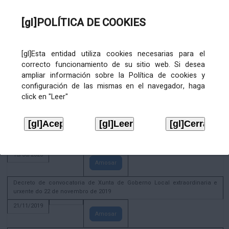
02/08/2022
[gl]POLÍTICA DE COOKIES
Amosar
ACTIVIDADE CORPORATIVA. Xunta de Goberno Local do 30 de decembro
de 2020
[gl]Esta entidad utiliza cookies necesarias para el
28/12/2020
correcto funcionamiento de su sitio web. Si desea
Amosar
ampliar información sobre la Política de cookies y
configuración de las mismas en el navegador, haga
ACTIVIDADE CORPORATIVA. Extracto do Pleno ordinario de data 2.7.2020
click en "Leer"
08/07/2020
Amosar
ACTIVIDADE CORPORATIVA. Extracto da Xunta de Goberno Local de 17 de
xuño de 2020
18/06/2020
Amosar
Decreto de convocatoria de Xunta de Goberno Local extraordinaria e
urxente do 22 de novembro de 2019
21/11/2019
Amosar