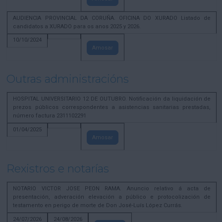
AUDIENCIA PROVINCIAL DA CORUÑA. OFICINA DO XURADO Listado de
candidatos a XURADO para os anos 2025 y 2026.
10/10/2024
Amosar
Outras administracións
HOSPITAL UNIVERSITARIO 12 DE OUTUBRO. Notificación da liquidación de
prezos públicos correspondentes a asistencias sanitarias prestadas,
número factura 2311102291
01/04/2025
Amosar
Rexistros e notarías
NOTARIO VICTOR JOSE PEON RAMA. Anuncio relativo á acta de
presentación, adveración elevación a público e protocolización de
testamento en perigo de morte de Don José-Luís López Currás.
24/07/2026
24/08/2026