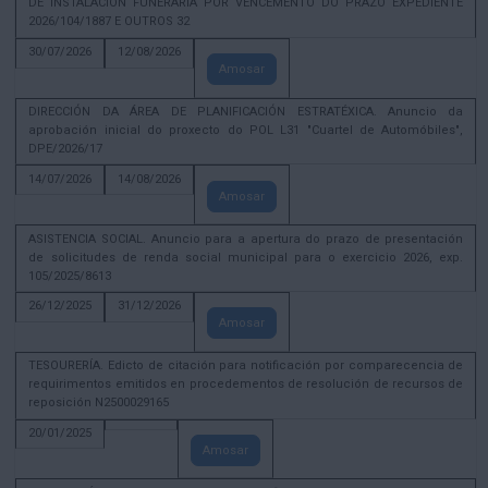
DE INSTALACIÓN FUNERARIA POR VENCEMENTO DO PRAZO EXPEDIENTE
2026/104/1887 E OUTROS 32
30/07/2026
12/08/2026
Amosar
DIRECCIÓN DA ÁREA DE PLANIFICACIÓN ESTRATÉXICA. Anuncio da
aprobación inicial do proxecto do POL L31 "Cuartel de Automóbiles",
DPE/2026/17
14/07/2026
14/08/2026
Amosar
ASISTENCIA SOCIAL. Anuncio para a apertura do prazo de presentación
de solicitudes de renda social municipal para o exercicio 2026, exp.
105/2025/8613
26/12/2025
31/12/2026
Amosar
TESOURERÍA. Edicto de citación para notificación por comparecencia de
requirimentos emitidos en procedementos de resolución de recursos de
reposición N2500029165
20/01/2025
Amosar