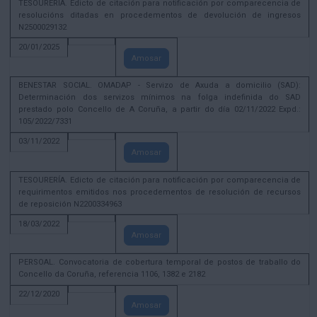
TESOURERÍA. Edicto de citación para notificación por comparecencia de
resolucións ditadas en procedementos de devolución de ingresos
N2500029132
20/01/2025
Amosar
BENESTAR SOCIAL. OMADAP - Servizo de Axuda a domicilio (SAD):
Determinación dos servizos mínimos na folga indefinida do SAD
prestado polo Concello de A Coruña, a partir do día 02/11/2022 Expd.:
105/2022/7331
03/11/2022
Amosar
TESOURERÍA. Edicto de citación para notificación por comparecencia de
requirimentos emitidos nos procedementos de resolución de recursos
de reposición N2200334963
18/03/2022
Amosar
PERSOAL. Convocatoria de cobertura temporal de postos de traballo do
Concello da Coruña, referencia 1106, 1382 e 2182
22/12/2020
Amosar