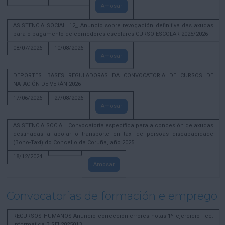
Amosar
ASISTENCIA SOCIAL. 12_ Anuncio sobre revogación definitiva das axudas
para o pagamento de comedores escolares CURSO ESCOLAR 2025/2026
08/07/2026
10/08/2026
Amosar
DEPORTES. BASES REGULADORAS DA CONVOCATORIA DE CURSOS DE
NATACIÓN DE VERÁN 2026
17/06/2026
27/08/2026
Amosar
ASISTENCIA SOCIAL. Convocatoria específica para a concesión de axudas
destinadas a apoiar o transporte en taxi de persoas discapacidade
(Bono-Taxi) do Concello da Coruña, año 2025
18/12/2024
Amosar
Convocatorias de formación e emprego
RECURSOS HUMANOS Anuncio corrección errores notas 1º ejercicio Tec.
Informatica B SEL2025013