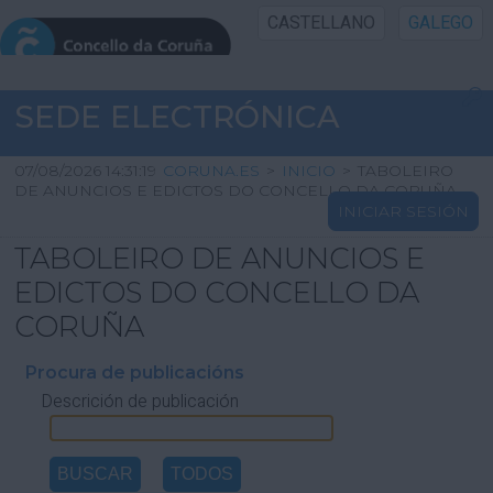
CASTELLANO
GALEGO
INICIO SEDE
SEDE ELECTRÓNICA
INICIO
07/08/2026 14:31:19
CORUNA.ES
>
INICIO
>
TABOLEIRO
DE ANUNCIOS E EDICTOS DO CONCELLO DA CORUÑA
INICIAR SESIÓN
INFORMACIÓN PÚBLICA
TABOLEIRO DE ANUNCIOS E
CARTAFOL CIDADÁN
EDICTOS DO CONCELLO DA
CORUÑA
UTILIDADES
Procura de publicacións
Descrición de publicación
AXUDA