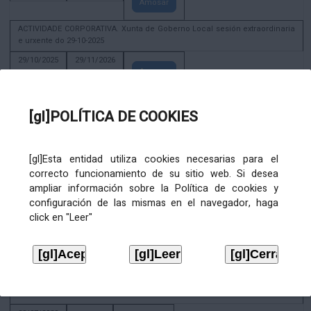
Amosar
ACTIVIDADE CORPORATIVA. Xunta de Goberno Local sesión extraordinaria
e urxente do 29-10-2025
29/10/2025
29/11/2026
Amosar
ACTIVIDADE CORPORATIVA. Decreto de convocatoria da sesión
constitutiva da Xunta de Goberno Local extraordinaria e urxente 21.6.2023
[gl]POLÍTICA DE COOKIES
22/06/2023
Amosar
[gl]Esta entidad utiliza cookies necesarias para el
Xunta de Goberno Local extraordinaria e urxente 01.08.2022
correcto funcionamiento de su sitio web. Si desea
02/08/2022
ampliar información sobre la Política de cookies y
Amosar
configuración de las mismas en el navegador, haga
click en "Leer"
ACTIVIDADE CORPORATIVA. Xunta de Goberno Local do 30 de decembro
de 2020
28/12/2020
Amosar
ACTIVIDADE CORPORATIVA. Extracto do Pleno ordinario de data 2.7.2020