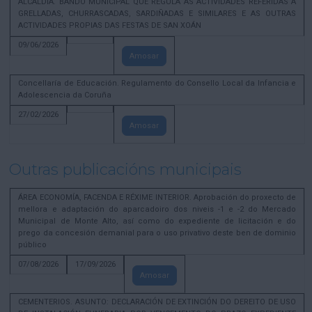
ALCALDÍA. BANDO MUNICIPAL QUE REGULA AS ACTIVIDADES REFERIDAS A
GRELLADAS, CHURRASCADAS, SARDIÑADAS E SIMILARES E AS OUTRAS
ACTIVIDADES PROPIAS DAS FESTAS DE SAN XOÁN
09/06/2026
Amosar
Concellaría de Educación. Regulamento do Consello Local da Infancia e
Adolescencia da Coruña
27/02/2026
Amosar
Outras publicacións municipais
ÁREA ECONOMÍA, FACENDA E RÉXIME INTERIOR. Aprobación do proxecto de
mellora e adaptación do aparcadoiro dos niveis -1 e -2 do Mercado
Municipal de Monte Alto, así como do expediente de licitación e do
prego da concesión demanial para o uso privativo deste ben de dominio
público
07/08/2026
17/09/2026
Amosar
CEMENTERIOS. ASUNTO: DECLARACIÓN DE EXTINCIÓN DO DEREITO DE USO