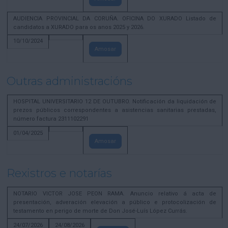
AUDIENCIA PROVINCIAL DA CORUÑA. OFICINA DO XURADO Listado de
candidatos a XURADO para os anos 2025 y 2026.
10/10/2024
Amosar
Outras administracións
HOSPITAL UNIVERSITARIO 12 DE OUTUBRO. Notificación da liquidación de
prezos públicos correspondentes a asistencias sanitarias prestadas,
número factura 2311102291
01/04/2025
Amosar
Rexistros e notarías
NOTARIO VICTOR JOSE PEON RAMA. Anuncio relativo á acta de
presentación, adveración elevación a público e protocolización de
testamento en perigo de morte de Don José-Luís López Currás.
24/07/2026
24/08/2026