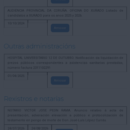
AUDIENCIA PROVINCIAL DA CORUÑA. OFICINA DO XURADO Listado de
candidatos a XURADO para os anos 2025 y 2026.
10/10/2024
Amosar
Outras administracións
HOSPITAL UNIVERSITARIO 12 DE OUTUBRO. Notificación da liquidación de
prezos públicos correspondentes a asistencias sanitarias prestadas,
número factura 2311102291
01/04/2025
Amosar
Rexistros e notarías
NOTARIO VICTOR JOSE PEON RAMA. Anuncio relativo á acta de
presentación, adveración elevación a público e protocolización de
testamento en perigo de morte de Don José-Luís López Currás.
24/07/2026
24/08/2026