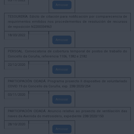
03/11/2022
Amosar
TESOURERÍA. Edicto de citación para notificación por comparecencia de
requirimentos emitidos nos procedementos de resolución de recursos
de reposición N2200334963
18/03/2022
Amosar
PERSOAL. Convocatoria de cobertura temporal de postos de traballo do
Concello da Coruña, referencia 1106, 1382 e 2182
22/12/2020
Amosar
PARTICIPACIÓN CIDADÁ. Programa proxecto II dispositivo de voluntariado
COVID 19 do Concello da Coruña, exp. 238/2020/254
03/11/2020
Amosar
PARTICIPACIÓN CIDADÁ. Anuncio relativo ao proxecto de ventilación das
naves da Avenida do metrosidero, expediente 238/2020/150
28/10/2020
Amosar