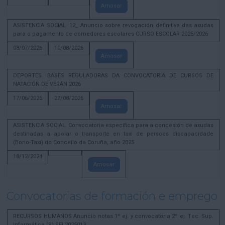
Amosar
ASISTENCIA SOCIAL. 12_ Anuncio sobre revogación definitiva das axudas
para o pagamento de comedores escolares CURSO ESCOLAR 2025/2026
08/07/2026
10/08/2026
Amosar
DEPORTES. BASES REGULADORAS DA CONVOCATORIA DE CURSOS DE
NATACIÓN DE VERÁN 2026
17/06/2026
27/08/2026
Amosar
ASISTENCIA SOCIAL. Convocatoria específica para a concesión de axudas
destinadas a apoiar o transporte en taxi de persoas discapacidade
(Bono-Taxi) do Concello da Coruña, año 2025
18/12/2024
Amosar
Convocatorias de formación e emprego
RECURSOS HUMANOS Anuncio notas 1º ej. y convocatoria 2º ej. Tec. Sup.
Informática (B) SEL2025013