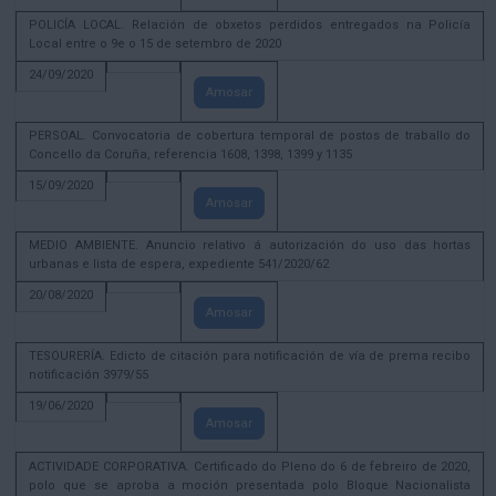
POLICÍA LOCAL. Relación de obxetos perdidos entregados na Policía
Local entre o 9e o 15 de setembro de 2020
24/09/2020
Amosar
PERSOAL. Convocatoria de cobertura temporal de postos de traballo do
Concello da Coruña, referencia 1608, 1398, 1399 y 1135
15/09/2020
Amosar
MEDIO AMBIENTE. Anuncio relativo á autorización do uso das hortas
urbanas e lista de espera, expediente 541/2020/62
20/08/2020
Amosar
TESOURERÍA. Edicto de citación para notificación de vía de prema recibo
notificación 3979/55
19/06/2020
Amosar
ACTIVIDADE CORPORATIVA. Certificado do Pleno do 6 de febreiro de 2020,
polo que se aproba a moción presentada polo Bloque Nacionalista