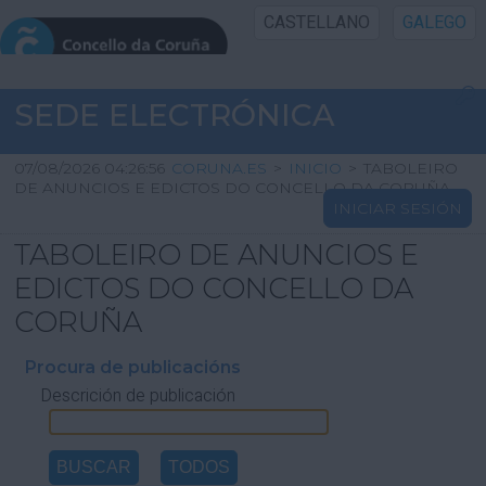
CASTELLANO
GALEGO
INICIO SEDE
SEDE ELECTRÓNICA
INICIO
07/08/2026 04:26:56
CORUNA.ES
>
INICIO
>
TABOLEIRO
DE ANUNCIOS E EDICTOS DO CONCELLO DA CORUÑA
INICIAR SESIÓN
INFORMACIÓN PÚBLICA
TABOLEIRO DE ANUNCIOS E
CARTAFOL CIDADÁN
EDICTOS DO CONCELLO DA
CORUÑA
UTILIDADES
Procura de publicacións
Descrición de publicación
AXUDA