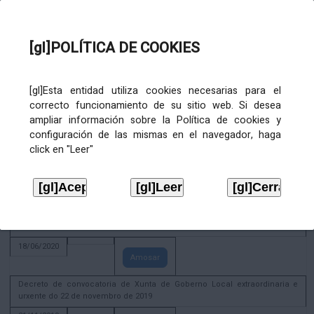
Amosar
Xunta de Goberno Local extraordinaria e urxente 01.08.2022
[gl]POLÍTICA DE COOKIES
02/08/2022
Amosar
ACTIVIDADE CORPORATIVA. Xunta de Goberno Local do 30 de decembro
[gl]Esta entidad utiliza cookies necesarias para el
de 2020
correcto funcionamiento de su sitio web. Si desea
28/12/2020
ampliar información sobre la Política de cookies y
Amosar
configuración de las mismas en el navegador, haga
click en "Leer"
ACTIVIDADE CORPORATIVA. Extracto do Pleno ordinario de data 2.7.2020
08/07/2020
Amosar
ACTIVIDADE CORPORATIVA. Extracto da Xunta de Goberno Local de 17 de
xuño de 2020
18/06/2020
Amosar
Decreto de convocatoria de Xunta de Goberno Local extraordinaria e
urxente do 22 de novembro de 2019