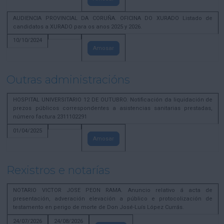
AUDIENCIA PROVINCIAL DA CORUÑA. OFICINA DO XURADO Listado de
candidatos a XURADO para os anos 2025 y 2026.
10/10/2024
Amosar
Outras administracións
HOSPITAL UNIVERSITARIO 12 DE OUTUBRO. Notificación da liquidación de
prezos públicos correspondentes a asistencias sanitarias prestadas,
número factura 2311102291
01/04/2025
Amosar
Rexistros e notarías
NOTARIO VICTOR JOSE PEON RAMA. Anuncio relativo á acta de
presentación, adveración elevación a público e protocolización de
testamento en perigo de morte de Don José-Luís López Currás.
24/07/2026
24/08/2026