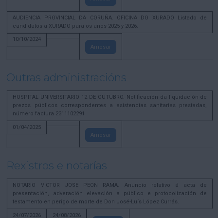
AUDIENCIA PROVINCIAL DA CORUÑA. OFICINA DO XURADO Listado de
candidatos a XURADO para os anos 2025 y 2026.
10/10/2024
Amosar
Outras administracións
HOSPITAL UNIVERSITARIO 12 DE OUTUBRO. Notificación da liquidación de
prezos públicos correspondentes a asistencias sanitarias prestadas,
número factura 2311102291
01/04/2025
Amosar
Rexistros e notarías
NOTARIO VICTOR JOSE PEON RAMA. Anuncio relativo á acta de
presentación, adveración elevación a público e protocolización de
testamento en perigo de morte de Don José-Luís López Currás.
24/07/2026
24/08/2026