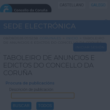
CASTELLANO
GALEGO
INICIO SEDE
SEDE ELECTRÓNICA
INICIO
08/08/2026 09:52:58
CORUNA.ES
>
INICIO
>
TABOLEIRO
DE ANUNCIOS E EDICTOS DO CONCELLO DA CORUÑA
INICIAR SESIÓN
INFORMACIÓN PÚBLICA
TABOLEIRO DE ANUNCIOS E
CARTAFOL CIDADÁN
EDICTOS DO CONCELLO DA
CORUÑA
UTILIDADES
Procura de publicacións
Descrición de publicación
AXUDA