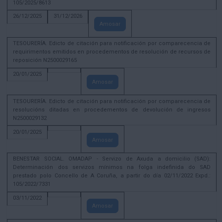
105/2025/8613
26/12/2025
31/12/2026
Amosar
TESOURERÍA. Edicto de citación para notificación por comparecencia de
requirimentos emitidos en procedementos de resolución de recursos de
reposición N2500029165
20/01/2025
Amosar
TESOURERÍA. Edicto de citación para notificación por comparecencia de
resolucións ditadas en procedementos de devolución de ingresos
N2500029132
20/01/2025
Amosar
BENESTAR SOCIAL. OMADAP - Servizo de Axuda a domicilio (SAD):
Determinación dos servizos mínimos na folga indefinida do SAD
prestado polo Concello de A Coruña, a partir do día 02/11/2022 Expd.:
105/2022/7331
03/11/2022
Amosar