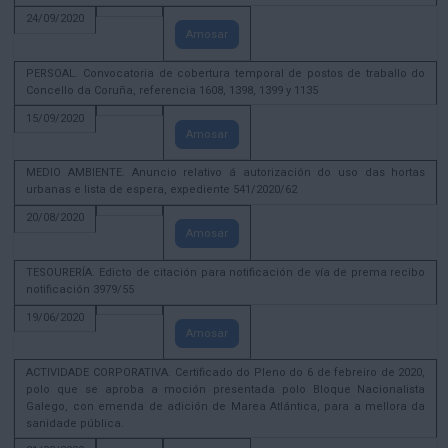
24/09/2020
Amosar
PERSOAL. Convocatoria de cobertura temporal de postos de traballo do
Concello da Coruña, referencia 1608, 1398, 1399 y 1135
15/09/2020
Amosar
MEDIO AMBIENTE. Anuncio relativo á autorización do uso das hortas
urbanas e lista de espera, expediente 541/2020/62
20/08/2020
Amosar
TESOURERÍA. Edicto de citación para notificación de vía de prema recibo
notificación 3979/55
19/06/2020
Amosar
ACTIVIDADE CORPORATIVA. Certificado do Pleno do 6 de febreiro de 2020,
polo que se aproba a moción presentada polo Bloque Nacionalista
Galego, con emenda de adición de Marea Atlántica, para a mellora da
sanidade pública.