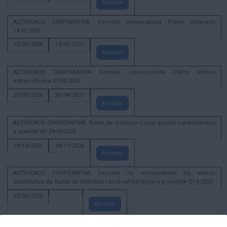
Amosar
ACTIVIDADE CORPORATIVA. Decreto convocatoria Pleno ordinario
14.05.2026
12/05/2026
12/05/2027
Amosar
ACTIVIDADE CORPORATIVA Decreto convocatoria Pleno sesión
extraordinaria 27.03.2026
25/03/2026
26/04/2027
Amosar
ACTIVIDADE CORPORATIVA. Xunta de Goberno Local sesión extraordinaria
e urxente do 29-10-2025
29/10/2025
29/11/2026
Amosar
ACTIVIDADE CORPORATIVA. Decreto de convocatoria da sesión
constitutiva da Xunta de Goberno Local extraordinaria e urxente 21.6.2023
22/06/2023
Amosar
Xunta de Goberno Local extraordinaria e urxente 01.08.2022