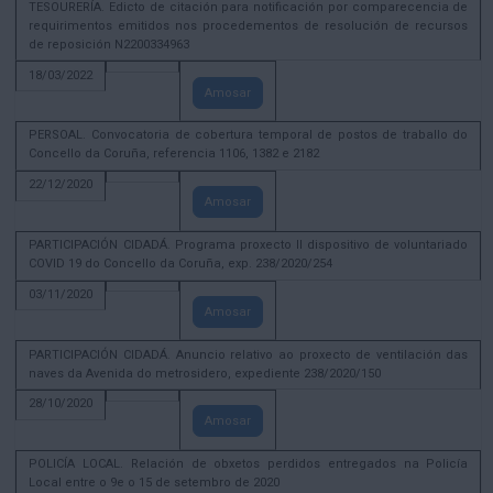
TESOURERÍA. Edicto de citación para notificación por comparecencia de
requirimentos emitidos nos procedementos de resolución de recursos
de reposición N2200334963
18/03/2022
Amosar
PERSOAL. Convocatoria de cobertura temporal de postos de traballo do
Concello da Coruña, referencia 1106, 1382 e 2182
22/12/2020
Amosar
PARTICIPACIÓN CIDADÁ. Programa proxecto II dispositivo de voluntariado
COVID 19 do Concello da Coruña, exp. 238/2020/254
03/11/2020
Amosar
PARTICIPACIÓN CIDADÁ. Anuncio relativo ao proxecto de ventilación das
naves da Avenida do metrosidero, expediente 238/2020/150
28/10/2020
Amosar
POLICÍA LOCAL. Relación de obxetos perdidos entregados na Policía
Local entre o 9e o 15 de setembro de 2020