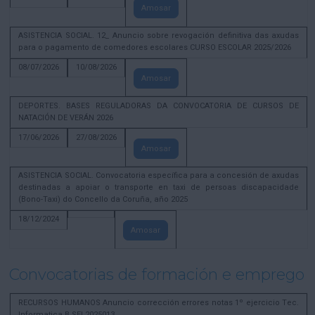
Amosar
ASISTENCIA SOCIAL. 12_ Anuncio sobre revogación definitiva das axudas
para o pagamento de comedores escolares CURSO ESCOLAR 2025/2026
08/07/2026
10/08/2026
Amosar
DEPORTES. BASES REGULADORAS DA CONVOCATORIA DE CURSOS DE
NATACIÓN DE VERÁN 2026
17/06/2026
27/08/2026
Amosar
ASISTENCIA SOCIAL. Convocatoria específica para a concesión de axudas
destinadas a apoiar o transporte en taxi de persoas discapacidade
(Bono-Taxi) do Concello da Coruña, año 2025
18/12/2024
Amosar
Convocatorias de formación e emprego
RECURSOS HUMANOS Anuncio corrección errores notas 1º ejercicio Tec.
Informatica B SEL2025013