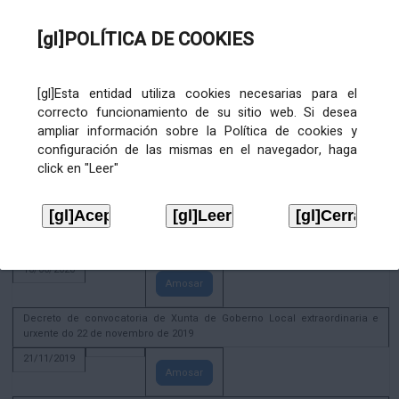
02/08/2022
[gl]POLÍTICA DE COOKIES
Amosar
ACTIVIDADE CORPORATIVA. Xunta de Goberno Local do 30 de decembro
de 2020
[gl]Esta entidad utiliza cookies necesarias para el
28/12/2020
correcto funcionamiento de su sitio web. Si desea
Amosar
ampliar información sobre la Política de cookies y
configuración de las mismas en el navegador, haga
ACTIVIDADE CORPORATIVA. Extracto do Pleno ordinario de data 2.7.2020
click en "Leer"
08/07/2020
Amosar
ACTIVIDADE CORPORATIVA. Extracto da Xunta de Goberno Local de 17 de
xuño de 2020
18/06/2020
Amosar
Decreto de convocatoria de Xunta de Goberno Local extraordinaria e
urxente do 22 de novembro de 2019
21/11/2019
Amosar