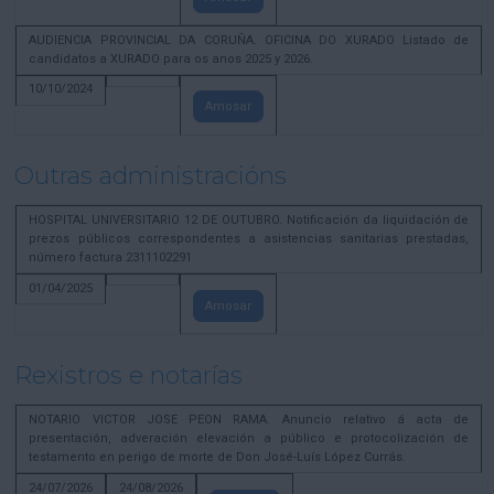
AUDIENCIA PROVINCIAL DA CORUÑA. OFICINA DO XURADO Listado de
candidatos a XURADO para os anos 2025 y 2026.
10/10/2024
Amosar
Outras administracións
HOSPITAL UNIVERSITARIO 12 DE OUTUBRO. Notificación da liquidación de
prezos públicos correspondentes a asistencias sanitarias prestadas,
número factura 2311102291
01/04/2025
Amosar
Rexistros e notarías
NOTARIO VICTOR JOSE PEON RAMA. Anuncio relativo á acta de
presentación, adveración elevación a público e protocolización de
testamento en perigo de morte de Don José-Luís López Currás.
24/07/2026
24/08/2026