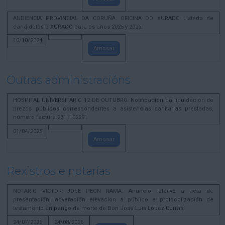
AUDIENCIA PROVINCIAL DA CORUÑA. OFICINA DO XURADO Listado de
candidatos a XURADO para os anos 2025 y 2026.
10/10/2024
Amosar
Outras administracións
HOSPITAL UNIVERSITARIO 12 DE OUTUBRO. Notificación da liquidación de
prezos públicos correspondentes a asistencias sanitarias prestadas,
número factura 2311102291
01/04/2025
Amosar
Rexistros e notarías
NOTARIO VICTOR JOSE PEON RAMA. Anuncio relativo á acta de
presentación, adveración elevación a público e protocolización de
testamento en perigo de morte de Don José-Luís López Currás.
24/07/2026
24/08/2026