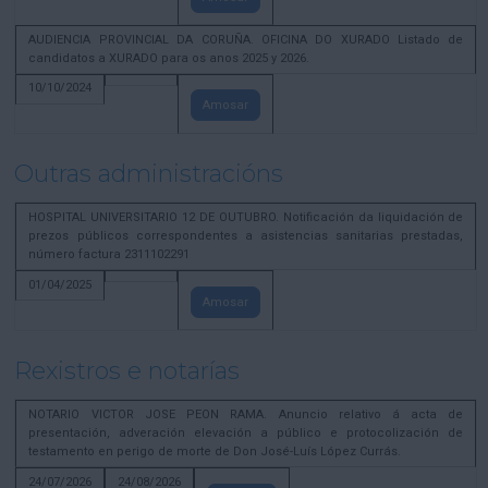
AUDIENCIA PROVINCIAL DA CORUÑA. OFICINA DO XURADO Listado de
candidatos a XURADO para os anos 2025 y 2026.
10/10/2024
Amosar
Outras administracións
HOSPITAL UNIVERSITARIO 12 DE OUTUBRO. Notificación da liquidación de
prezos públicos correspondentes a asistencias sanitarias prestadas,
número factura 2311102291
01/04/2025
Amosar
Rexistros e notarías
NOTARIO VICTOR JOSE PEON RAMA. Anuncio relativo á acta de
presentación, adveración elevación a público e protocolización de
testamento en perigo de morte de Don José-Luís López Currás.
24/07/2026
24/08/2026