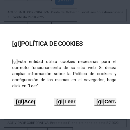
Amosar
ACTIVIDADE CORPORATIVA. Xunta de Goberno Local sesión extraordinaria
e urxente do 29-10-2025
29/10/2025
29/11/2026
Amosar
ACTIVIDADE CORPORATIVA. Decreto de convocatoria da sesión
[gl]POLÍTICA DE COOKIES
constitutiva da Xunta de Goberno Local extraordinaria e urxente 21.6.2023
22/06/2023
Amosar
[gl]Esta entidad utiliza cookies necesarias para el
correcto funcionamiento de su sitio web. Si desea
Xunta de Goberno Local extraordinaria e urxente 01.08.2022
ampliar información sobre la Política de cookies y
02/08/2022
configuración de las mismas en el navegador, haga
Amosar
click en "Leer"
ACTIVIDADE CORPORATIVA. Xunta de Goberno Local do 30 de decembro
de 2020
28/12/2020
Amosar
ACTIVIDADE CORPORATIVA. Extracto do Pleno ordinario de data 2.7.2020