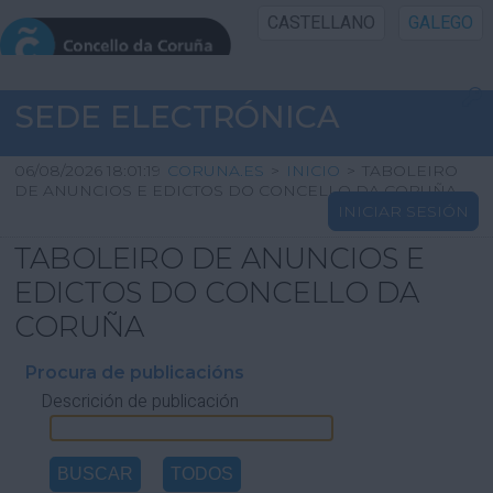
CASTELLANO
GALEGO
INICIO SEDE
SEDE ELECTRÓNICA
INICIO
06/08/2026 18:01:19
CORUNA.ES
>
INICIO
>
TABOLEIRO
DE ANUNCIOS E EDICTOS DO CONCELLO DA CORUÑA
INICIAR SESIÓN
INFORMACIÓN PÚBLICA
TABOLEIRO DE ANUNCIOS E
CARTAFOL CIDADÁN
EDICTOS DO CONCELLO DA
CORUÑA
UTILIDADES
Procura de publicacións
Descrición de publicación
AXUDA