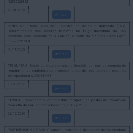
N2500029132
20/01/2025
Amosar
BENESTAR SOCIAL. OMADAP - Servizo de Axuda a domicilio (SAD):
Determinación dos servizos mínimos na folga indefinida do SAD
prestado polo Concello de A Coruña, a partir do día 02/11/2022 Expd.:
105/2022/7331
03/11/2022
Amosar
TESOURERÍA. Edicto de citación para notificación por comparecencia de
requirimentos emitidos nos procedementos de resolución de recursos
de reposición N2200334963
18/03/2022
Amosar
PERSOAL. Convocatoria de cobertura temporal de postos de traballo do
Concello da Coruña, referencia 1106, 1382 e 2182
22/12/2020
Amosar
PARTICIPACIÓN CIDADÁ. Programa proxecto II dispositivo de voluntariado