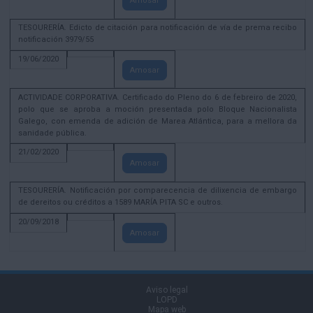
Amosar
TESOURERÍA. Edicto de citación para notificación de vía de prema recibo
notificación 3979/55
19/06/2020
Amosar
ACTIVIDADE CORPORATIVA. Certificado do Pleno do 6 de febreiro de 2020,
polo que se aproba a moción presentada polo Bloque Nacionalista
Galego, con emenda de adición de Marea Atlántica, para a mellora da
sanidade pública.
21/02/2020
Amosar
TESOURERÍA. Notificación por comparecencia de dilixencia de embargo
de dereitos ou créditos a 1589 MARÍA PITA SC e outros.
20/09/2018
Amosar
Aviso legal
LOPD
Mapa web