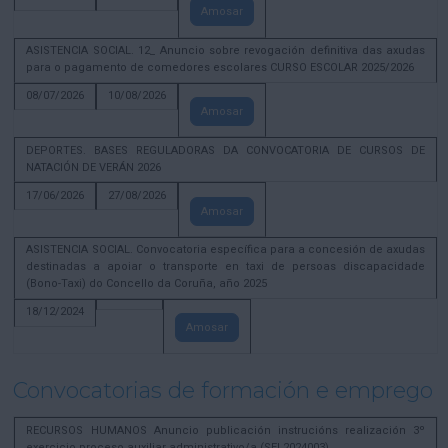
Amosar
ASISTENCIA SOCIAL. 12_ Anuncio sobre revogación definitiva das axudas
para o pagamento de comedores escolares CURSO ESCOLAR 2025/2026
08/07/2026
10/08/2026
Amosar
DEPORTES. BASES REGULADORAS DA CONVOCATORIA DE CURSOS DE
NATACIÓN DE VERÁN 2026
17/06/2026
27/08/2026
Amosar
ASISTENCIA SOCIAL. Convocatoria específica para a concesión de axudas
destinadas a apoiar o transporte en taxi de persoas discapacidade
(Bono-Taxi) do Concello da Coruña, año 2025
18/12/2024
Amosar
Convocatorias de formación e emprego
RECURSOS HUMANOS Anuncio publicación instrucións realización 3º
exercicio proceso auxiliar administrativo/a (SEL2024003)