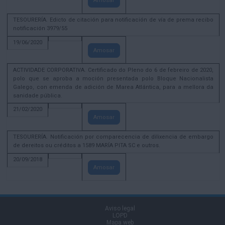
Amosar
TESOURERÍA. Edicto de citación para notificación de vía de prema recibo
notificación 3979/55
19/06/2020
Amosar
ACTIVIDADE CORPORATIVA. Certificado do Pleno do 6 de febreiro de 2020,
polo que se aproba a moción presentada polo Bloque Nacionalista
Galego, con emenda de adición de Marea Atlántica, para a mellora da
sanidade pública.
21/02/2020
Amosar
TESOURERÍA. Notificación por comparecencia de dilixencia de embargo
de dereitos ou créditos a 1589 MARÍA PITA SC e outros.
20/09/2018
Amosar
Aviso legal
LOPD
Mapa web