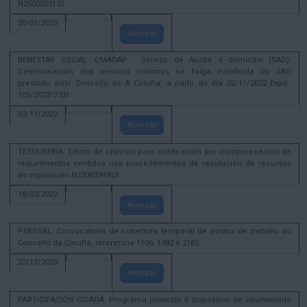
N2500029132
20/01/2025
Amosar
BENESTAR SOCIAL. OMADAP - Servizo de Axuda a domicilio (SAD):
Determinación dos servizos mínimos na folga indefinida do SAD
prestado polo Concello de A Coruña, a partir do día 02/11/2022 Expd.:
105/2022/7331
03/11/2022
Amosar
TESOURERÍA. Edicto de citación para notificación por comparecencia de
requirimentos emitidos nos procedementos de resolución de recursos
de reposición N2200334963
18/03/2022
Amosar
PERSOAL. Convocatoria de cobertura temporal de postos de traballo do
Concello da Coruña, referencia 1106, 1382 e 2182
22/12/2020
Amosar
PARTICIPACIÓN CIDADÁ. Programa proxecto II dispositivo de voluntariado