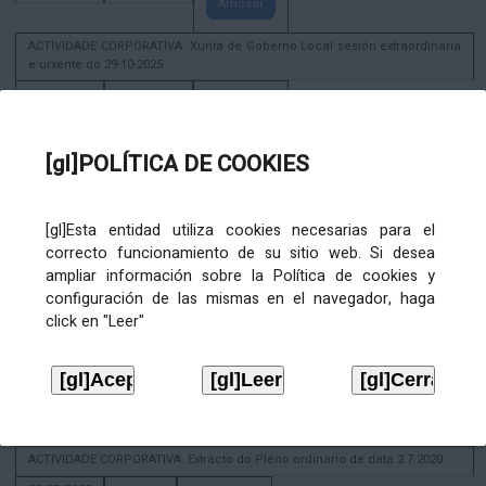
Amosar
ACTIVIDADE CORPORATIVA. Xunta de Goberno Local sesión extraordinaria
e urxente do 29-10-2025
29/10/2025
29/11/2026
Amosar
ACTIVIDADE CORPORATIVA. Decreto de convocatoria da sesión
[gl]POLÍTICA DE COOKIES
constitutiva da Xunta de Goberno Local extraordinaria e urxente 21.6.2023
22/06/2023
Amosar
[gl]Esta entidad utiliza cookies necesarias para el
correcto funcionamiento de su sitio web. Si desea
Xunta de Goberno Local extraordinaria e urxente 01.08.2022
ampliar información sobre la Política de cookies y
02/08/2022
configuración de las mismas en el navegador, haga
Amosar
click en "Leer"
ACTIVIDADE CORPORATIVA. Xunta de Goberno Local do 30 de decembro
de 2020
28/12/2020
Amosar
ACTIVIDADE CORPORATIVA. Extracto do Pleno ordinario de data 2.7.2020