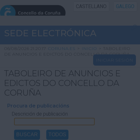
CASTELLANO
GALEGO
INICIO SEDE
SEDE ELECTRÓNICA
INICIO
06/08/2026 21:20:17
CORUNA.ES
>
INICIO
>
TABOLEIRO
DE ANUNCIOS E EDICTOS DO CONCELLO DA CORUÑA
INICIAR SESIÓN
INFORMACIÓN PÚBLICA
TABOLEIRO DE ANUNCIOS E
CARTAFOL CIDADÁN
EDICTOS DO CONCELLO DA
CORUÑA
UTILIDADES
Procura de publicacións
Descrición de publicación
AXUDA