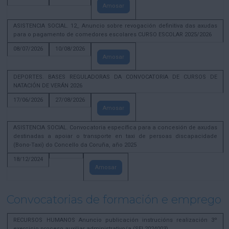
Amosar
ASISTENCIA SOCIAL. 12_ Anuncio sobre revogación definitiva das axudas
para o pagamento de comedores escolares CURSO ESCOLAR 2025/2026
08/07/2026
10/08/2026
Amosar
DEPORTES. BASES REGULADORAS DA CONVOCATORIA DE CURSOS DE
NATACIÓN DE VERÁN 2026
17/06/2026
27/08/2026
Amosar
ASISTENCIA SOCIAL. Convocatoria específica para a concesión de axudas
destinadas a apoiar o transporte en taxi de persoas discapacidade
(Bono-Taxi) do Concello da Coruña, año 2025
18/12/2024
Amosar
Convocatorias de formación e emprego
RECURSOS HUMANOS Anuncio publicación instrucións realización 3º
exercicio proceso auxiliar administrativo/a (SEL2024003)