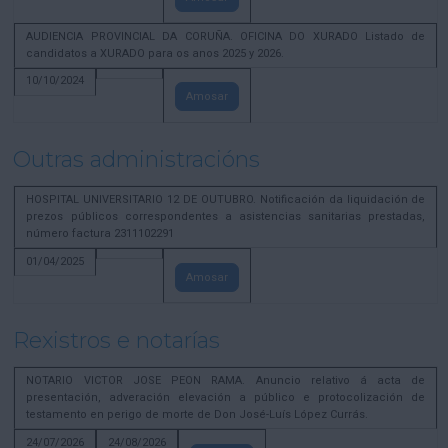
AUDIENCIA PROVINCIAL DA CORUÑA. OFICINA DO XURADO Listado de
candidatos a XURADO para os anos 2025 y 2026.
10/10/2024
Amosar
Outras administracións
HOSPITAL UNIVERSITARIO 12 DE OUTUBRO. Notificación da liquidación de
prezos públicos correspondentes a asistencias sanitarias prestadas,
número factura 2311102291
01/04/2025
Amosar
Rexistros e notarías
NOTARIO VICTOR JOSE PEON RAMA. Anuncio relativo á acta de
presentación, adveración elevación a público e protocolización de
testamento en perigo de morte de Don José-Luís López Currás.
24/07/2026
24/08/2026