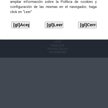
Ficheiros de publicación
ampliar información sobre la Política de cookies y
configuración de las mismas en el navegador, haga
click en "Leer"
EDICTO
Descargar
Volver á páxina anterior
Aviso legal
LOPD
Mapa web
Normas de uso
Accesibilidad