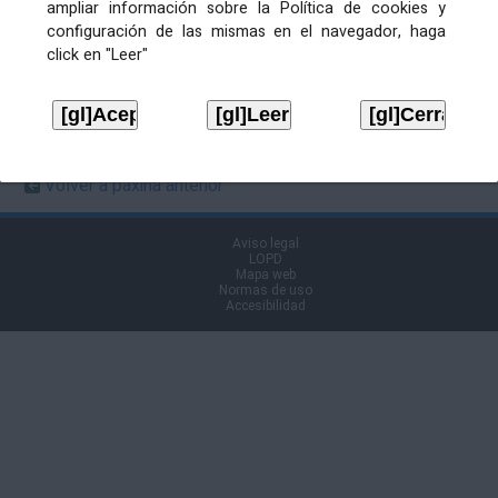
ampliar información sobre la Política de cookies y
en Boletín
configuración de las mismas en el navegador, haga
click en "Leer"
Ficheiros de publicación
ANUNICO
Descargar
Volver á páxina anterior
Aviso legal
LOPD
Mapa web
Normas de uso
Accesibilidad