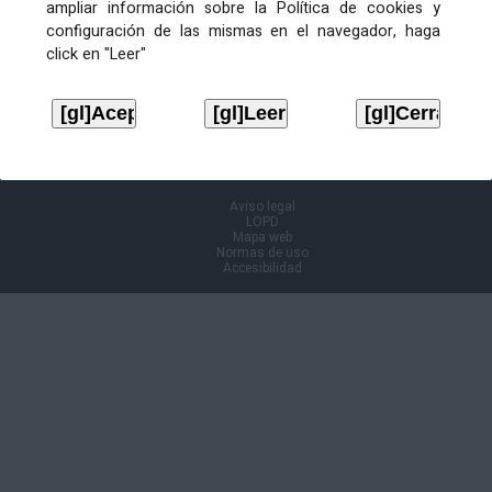
ampliar información sobre la Política de cookies y
configuración de las mismas en el navegador, haga
Ficheiros de publicación
click en "Leer"
ANUNCIO
Descargar
Volver á páxina anterior
Aviso legal
LOPD
Mapa web
Normas de uso
Accesibilidad