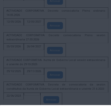
Amosar
ACTIVIDADE CORPORATIVA. Decreto convocatoria Pleno ordinario
14.05.2026
12/05/2026
12/05/2027
Amosar
ACTIVIDADE CORPORATIVA Decreto convocatoria Pleno sesión
extraordinaria 27.03.2026
25/03/2026
26/04/2027
Amosar
ACTIVIDADE CORPORATIVA. Xunta de Goberno Local sesión extraordinaria
e urxente do 29-10-2025
29/10/2025
29/11/2026
Amosar
ACTIVIDADE CORPORATIVA. Decreto de convocatoria da sesión
constitutiva da Xunta de Goberno Local extraordinaria e urxente 21.6.2023
22/06/2023
Amosar
Xunta de Goberno Local extraordinaria e urxente 01.08.2022