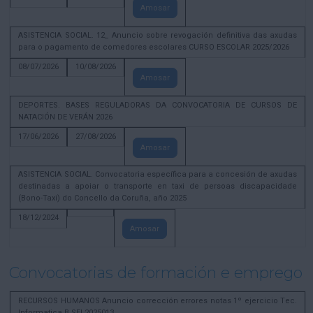
Amosar
ASISTENCIA SOCIAL. 12_ Anuncio sobre revogación definitiva das axudas
para o pagamento de comedores escolares CURSO ESCOLAR 2025/2026
08/07/2026
10/08/2026
Amosar
DEPORTES. BASES REGULADORAS DA CONVOCATORIA DE CURSOS DE
NATACIÓN DE VERÁN 2026
17/06/2026
27/08/2026
Amosar
ASISTENCIA SOCIAL. Convocatoria específica para a concesión de axudas
destinadas a apoiar o transporte en taxi de persoas discapacidade
(Bono-Taxi) do Concello da Coruña, año 2025
18/12/2024
Amosar
Convocatorias de formación e emprego
RECURSOS HUMANOS Anuncio corrección errores notas 1º ejercicio Tec.
Informatica B SEL2025013