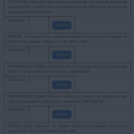
TESOURERÍA. Edicto de citación para notificación por comparecencia de
requirimentos emitidos nos procedementos de resolución de recursos
de reposición N2200334963
18/03/2022
Amosar
PERSOAL. Convocatoria de cobertura temporal de postos de traballo do
Concello da Coruña, referencia 1106, 1382 e 2182
22/12/2020
Amosar
PARTICIPACIÓN CIDADÁ. Programa proxecto II dispositivo de voluntariado
COVID 19 do Concello da Coruña, exp. 238/2020/254
03/11/2020
Amosar
PARTICIPACIÓN CIDADÁ. Anuncio relativo ao proxecto de ventilación das
naves da Avenida do metrosidero, expediente 238/2020/150
28/10/2020
Amosar
POLICÍA LOCAL. Relación de obxetos perdidos entregados na Policía
Local entre o 9e o 15 de setembro de 2020