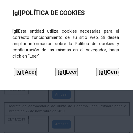
02/08/2022
[gl]POLÍTICA DE COOKIES
Amosar
ACTIVIDADE CORPORATIVA. Xunta de Goberno Local do 30 de decembro
de 2020
[gl]Esta entidad utiliza cookies necesarias para el
28/12/2020
correcto funcionamiento de su sitio web. Si desea
Amosar
ampliar información sobre la Política de cookies y
configuración de las mismas en el navegador, haga
ACTIVIDADE CORPORATIVA. Extracto do Pleno ordinario de data 2.7.2020
click en "Leer"
08/07/2020
Amosar
ACTIVIDADE CORPORATIVA. Extracto da Xunta de Goberno Local de 17 de
xuño de 2020
18/06/2020
Amosar
Decreto de convocatoria de Xunta de Goberno Local extraordinaria e
urxente do 22 de novembro de 2019
21/11/2019
Amosar