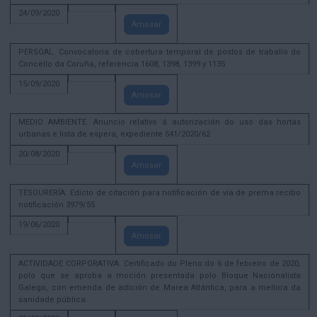
24/09/2020
Amosar
PERSOAL. Convocatoria de cobertura temporal de postos de traballo do
Concello da Coruña, referencia 1608, 1398, 1399 y 1135
15/09/2020
Amosar
MEDIO AMBIENTE. Anuncio relativo á autorización do uso das hortas
urbanas e lista de espera, expediente 541/2020/62
20/08/2020
Amosar
TESOURERÍA. Edicto de citación para notificación de vía de prema recibo
notificación 3979/55
19/06/2020
Amosar
ACTIVIDADE CORPORATIVA. Certificado do Pleno do 6 de febreiro de 2020,
polo que se aproba a moción presentada polo Bloque Nacionalista
Galego, con emenda de adición de Marea Atlántica, para a mellora da
sanidade pública.