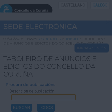
CASTELLANO
GALEGO
INICIO SEDE
SEDE ELECTRÓNICA
INICIO
09/08/2026 10:45:59
CORUNA.ES
>
INICIO
>
TABOLEIRO
DE ANUNCIOS E EDICTOS DO CONCELLO DA CORUÑA
INICIAR SESIÓN
INFORMACIÓN PÚBLICA
TABOLEIRO DE ANUNCIOS E
CARTAFOL CIDADÁN
EDICTOS DO CONCELLO DA
CORUÑA
UTILIDADES
Procura de publicacións
Descrición de publicación
AXUDA