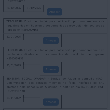
105/2025/8613
26/12/2025
31/12/2026
Amosar
TESOURERÍA. Edicto de citación para notificación por comparecencia de
requirimentos emitidos en procedementos de resolución de recursos de
reposición N2500029165
20/01/2025
Amosar
TESOURERÍA. Edicto de citación para notificación por comparecencia de
resolucións ditadas en procedementos de devolución de ingresos
N2500029132
20/01/2025
Amosar
BENESTAR SOCIAL. OMADAP - Servizo de Axuda a domicilio (SAD):
Determinación dos servizos mínimos na folga indefinida do SAD
prestado polo Concello de A Coruña, a partir do día 02/11/2022 Expd.:
105/2022/7331
03/11/2022
Amosar