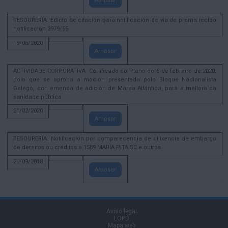
Amosar
TESOURERÍA. Edicto de citación para notificación de vía de prema recibo
notificación 3979/55
19/06/2020
Amosar
ACTIVIDADE CORPORATIVA. Certificado do Pleno do 6 de febreiro de 2020,
polo que se aproba a moción presentada polo Bloque Nacionalista
Galego, con emenda de adición de Marea Atlántica, para a mellora da
sanidade pública.
21/02/2020
Amosar
TESOURERÍA. Notificación por comparecencia de dilixencia de embargo
de dereitos ou créditos a 1589 MARÍA PITA SC e outros.
20/09/2018
Amosar
Aviso legal
LOPD
Mapa web