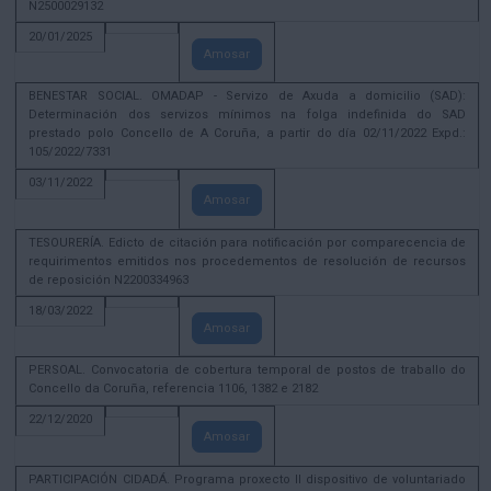
N2500029132
20/01/2025
Amosar
BENESTAR SOCIAL. OMADAP - Servizo de Axuda a domicilio (SAD):
Determinación dos servizos mínimos na folga indefinida do SAD
prestado polo Concello de A Coruña, a partir do día 02/11/2022 Expd.:
105/2022/7331
03/11/2022
Amosar
TESOURERÍA. Edicto de citación para notificación por comparecencia de
requirimentos emitidos nos procedementos de resolución de recursos
de reposición N2200334963
18/03/2022
Amosar
PERSOAL. Convocatoria de cobertura temporal de postos de traballo do
Concello da Coruña, referencia 1106, 1382 e 2182
22/12/2020
Amosar
PARTICIPACIÓN CIDADÁ. Programa proxecto II dispositivo de voluntariado