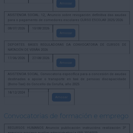
Amosar
ASISTENCIA SOCIAL. 12_ Anuncio sobre revogación definitiva das axudas
para o pagamento de comedores escolares CURSO ESCOLAR 2025/2026
08/07/2026
10/08/2026
Amosar
DEPORTES. BASES REGULADORAS DA CONVOCATORIA DE CURSOS DE
NATACIÓN DE VERÁN 2026
17/06/2026
27/08/2026
Amosar
ASISTENCIA SOCIAL. Convocatoria específica para a concesión de axudas
destinadas a apoiar o transporte en taxi de persoas discapacidade
(Bono-Taxi) do Concello da Coruña, año 2025
18/12/2024
Amosar
Convocatorias de formación e emprego
RECURSOS HUMANOS Anuncio publicación instrucións realización 3º
exercicio proceso auxiliar administrativo/a (SEL2024003)