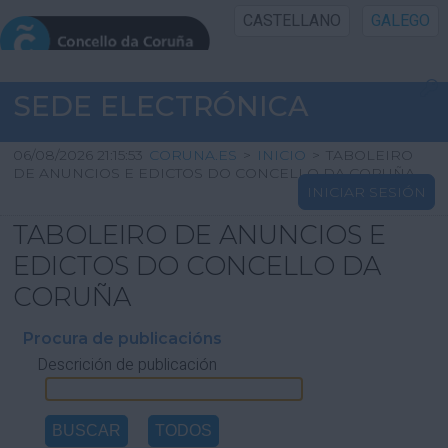
CASTELLANO
GALEGO
INICIO SEDE
SEDE ELECTRÓNICA
INICIO
06/08/2026 21:15:53
CORUNA.ES
>
INICIO
>
TABOLEIRO
DE ANUNCIOS E EDICTOS DO CONCELLO DA CORUÑA
INICIAR SESIÓN
INFORMACIÓN PÚBLICA
TABOLEIRO DE ANUNCIOS E
CARTAFOL CIDADÁN
EDICTOS DO CONCELLO DA
CORUÑA
UTILIDADES
Procura de publicacións
Descrición de publicación
AXUDA