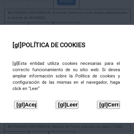
Amosar
ACTIVIDADE CORPORATIVA. Xunta de Goberno Local sesión extraordinaria
e urxente do 29-10-2025
29/10/2025
29/11/2026
Amosar
ACTIVIDADE CORPORATIVA. Decreto de convocatoria da sesión
[gl]POLÍTICA DE COOKIES
constitutiva da Xunta de Goberno Local extraordinaria e urxente 21.6.2023
22/06/2023
Amosar
[gl]Esta entidad utiliza cookies necesarias para el
correcto funcionamiento de su sitio web. Si desea
Xunta de Goberno Local extraordinaria e urxente 01.08.2022
ampliar información sobre la Política de cookies y
02/08/2022
configuración de las mismas en el navegador, haga
Amosar
click en "Leer"
ACTIVIDADE CORPORATIVA. Xunta de Goberno Local do 30 de decembro
de 2020
28/12/2020
Amosar
ACTIVIDADE CORPORATIVA. Extracto do Pleno ordinario de data 2.7.2020