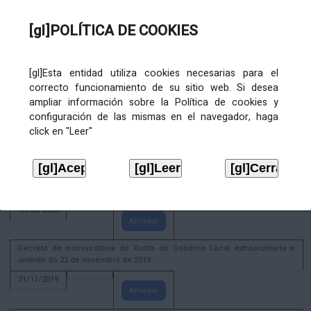
02/08/2022
[gl]POLÍTICA DE COOKIES
Amosar
ACTIVIDADE CORPORATIVA. Xunta de Goberno Local do 30 de decembro
de 2020
[gl]Esta entidad utiliza cookies necesarias para el
28/12/2020
correcto funcionamiento de su sitio web. Si desea
Amosar
ampliar información sobre la Política de cookies y
configuración de las mismas en el navegador, haga
ACTIVIDADE CORPORATIVA. Extracto do Pleno ordinario de data 2.7.2020
click en "Leer"
08/07/2020
Amosar
ACTIVIDADE CORPORATIVA. Extracto da Xunta de Goberno Local de 17 de
xuño de 2020
18/06/2020
Amosar
Decreto de convocatoria de Xunta de Goberno Local extraordinaria e
urxente do 22 de novembro de 2019
21/11/2019
Amosar