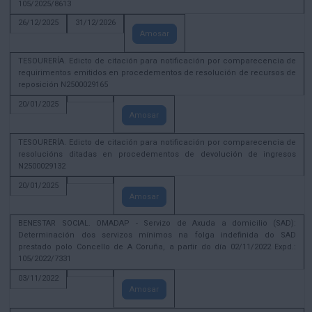
105/2025/8613
26/12/2025
31/12/2026
Amosar
TESOURERÍA. Edicto de citación para notificación por comparecencia de
requirimentos emitidos en procedementos de resolución de recursos de
reposición N2500029165
20/01/2025
Amosar
TESOURERÍA. Edicto de citación para notificación por comparecencia de
resolucións ditadas en procedementos de devolución de ingresos
N2500029132
20/01/2025
Amosar
BENESTAR SOCIAL. OMADAP - Servizo de Axuda a domicilio (SAD):
Determinación dos servizos mínimos na folga indefinida do SAD
prestado polo Concello de A Coruña, a partir do día 02/11/2022 Expd.:
105/2022/7331
03/11/2022
Amosar