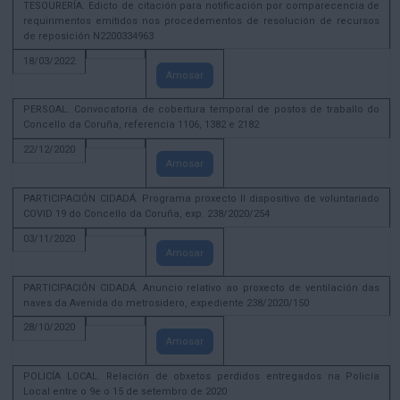
TESOURERÍA. Edicto de citación para notificación por comparecencia de
requirimentos emitidos nos procedementos de resolución de recursos
de reposición N2200334963
18/03/2022
Amosar
PERSOAL. Convocatoria de cobertura temporal de postos de traballo do
Concello da Coruña, referencia 1106, 1382 e 2182
22/12/2020
Amosar
PARTICIPACIÓN CIDADÁ. Programa proxecto II dispositivo de voluntariado
COVID 19 do Concello da Coruña, exp. 238/2020/254
03/11/2020
Amosar
PARTICIPACIÓN CIDADÁ. Anuncio relativo ao proxecto de ventilación das
naves da Avenida do metrosidero, expediente 238/2020/150
28/10/2020
Amosar
POLICÍA LOCAL. Relación de obxetos perdidos entregados na Policía
Local entre o 9e o 15 de setembro de 2020