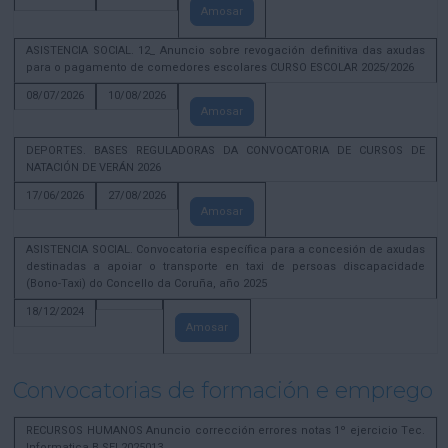
Amosar
ASISTENCIA SOCIAL. 12_ Anuncio sobre revogación definitiva das axudas
para o pagamento de comedores escolares CURSO ESCOLAR 2025/2026
08/07/2026
10/08/2026
Amosar
DEPORTES. BASES REGULADORAS DA CONVOCATORIA DE CURSOS DE
NATACIÓN DE VERÁN 2026
17/06/2026
27/08/2026
Amosar
ASISTENCIA SOCIAL. Convocatoria específica para a concesión de axudas
destinadas a apoiar o transporte en taxi de persoas discapacidade
(Bono-Taxi) do Concello da Coruña, año 2025
18/12/2024
Amosar
Convocatorias de formación e emprego
RECURSOS HUMANOS Anuncio corrección errores notas 1º ejercicio Tec.
Informatica B SEL2025013