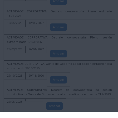
Amosar
ACTIVIDADE CORPORATIVA. Decreto convocatoria Pleno ordinario
14.05.2026
12/05/2026
12/05/2027
Amosar
ACTIVIDADE CORPORATIVA Decreto convocatoria Pleno sesión
extraordinaria 27.03.2026
25/03/2026
26/04/2027
Amosar
ACTIVIDADE CORPORATIVA. Xunta de Goberno Local sesión extraordinaria
e urxente do 29-10-2025
29/10/2025
29/11/2026
Amosar
ACTIVIDADE CORPORATIVA. Decreto de convocatoria da sesión
constitutiva da Xunta de Goberno Local extraordinaria e urxente 21.6.2023
22/06/2023
Amosar
Xunta de Goberno Local extraordinaria e urxente 01.08.2022