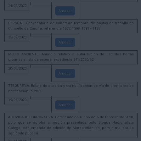
24/09/2020
Amosar
PERSOAL. Convocatoria de cobertura temporal de postos de traballo do
Concello da Coruña, referencia 1608, 1398, 1399 y 1135
15/09/2020
Amosar
MEDIO AMBIENTE. Anuncio relativo á autorización do uso das hortas
urbanas e lista de espera, expediente 541/2020/62
20/08/2020
Amosar
TESOURERÍA. Edicto de citación para notificación de vía de prema recibo
notificación 3979/55
19/06/2020
Amosar
ACTIVIDADE CORPORATIVA. Certificado do Pleno do 6 de febreiro de 2020,
polo que se aproba a moción presentada polo Bloque Nacionalista
Galego, con emenda de adición de Marea Atlántica, para a mellora da
sanidade pública.