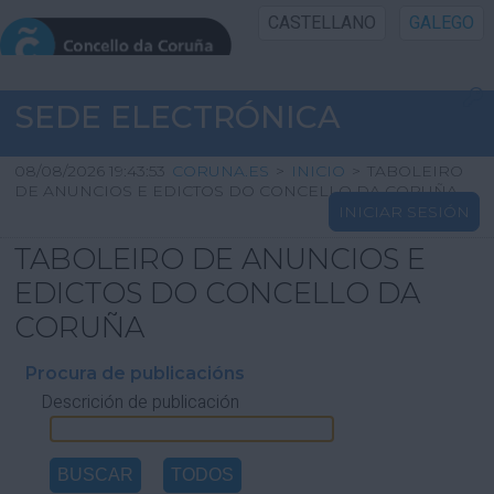
CASTELLANO
GALEGO
INICIO SEDE
SEDE ELECTRÓNICA
INICIO
08/08/2026 19:43:53
CORUNA.ES
>
INICIO
>
TABOLEIRO
DE ANUNCIOS E EDICTOS DO CONCELLO DA CORUÑA
INICIAR SESIÓN
INFORMACIÓN PÚBLICA
TABOLEIRO DE ANUNCIOS E
CARTAFOL CIDADÁN
EDICTOS DO CONCELLO DA
CORUÑA
UTILIDADES
Procura de publicacións
Descrición de publicación
AXUDA