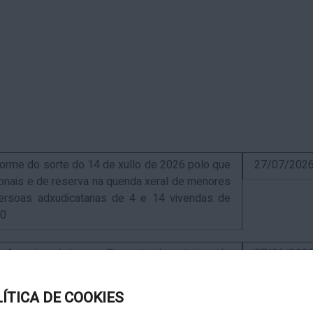
me do sorte do 14 de xullo de 2026 polo que
27/07/202
sionais e de reserva na quenda xeral de menores
ersoas adxudicatarias de 4 e 14 vivendas de
10
uncio relativo ao Proxecto de autorización
07/01/202
ra a instalación de nova ERM 16/4 Q.9000-D sita
, exp. IN627A 2024/4-1
LÍTICA DE COOKIES