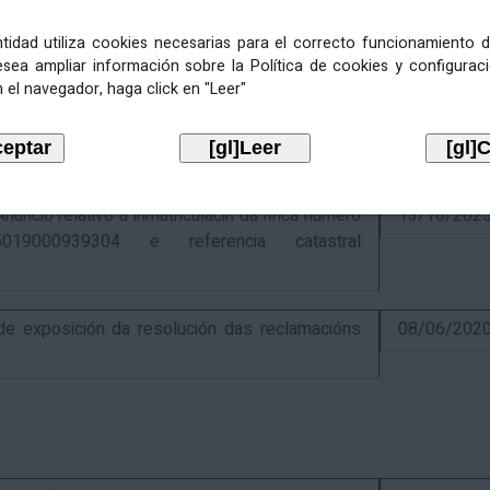
entidad utiliza cookies necesarias para el correcto funcionamiento d
esea ampliar información sobre la Política de cookies y configurac
 el navegador, haga click en "Leer"
ativo á recadación das cotas estatais e
21/07/202
Económicas de 2026, cuxa xestión recadatoria
n Tributaria.
io relativo á inmatriculacin da finca número
13/10/202
019000939304 e referencia catastral
 exposición da resolución das reclamacións
08/06/202