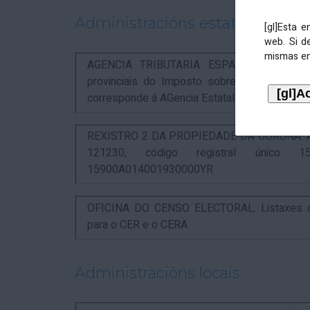
Administracións estatais
[gl]Esta 
web. Si d
mismas en
AGENCIA TRIBUTARIA ESPAÑOLA. Aviso rel
provinciais do Imposto sobre Actividades 
corresponde á AGencia Estatal de Administració
REXISTRO 2 DA PROPIEDADE DA CORUÑA. Anunc
121230, código registral único 15
15900A014001930000YR
OFICINA DO CENSO ELECTORAL. Listaxes de
para o CER e o CERA
Administracións locais