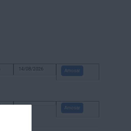
6
14/08/2026
Amosar
5
Amosar