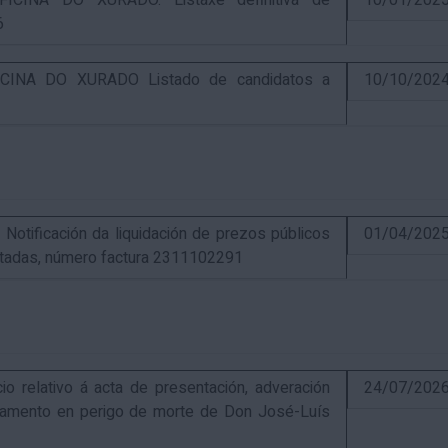
CINA DO XURADO. Listaxe definitiva de
10/01/202
6
INA DO XURADO Listado de candidatos a
10/10/202
ificación da liquidación de prezos públicos
01/04/202
estadas, número factura 2311102291
elativo á acta de presentación, adveración
24/07/202
estamento en perigo de morte de Don José-Luís