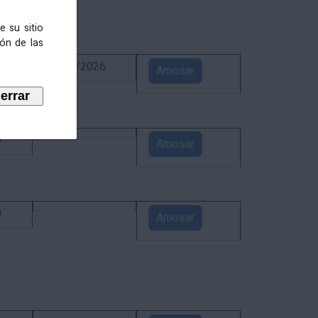
e su sitio
ión de las
6
02/09/2026
Amosar
5
Amosar
0
Amosar