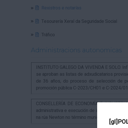
Rexistros e notarías
Tesourería Xeral da Seguridade Social
Tráfico
Administracions autonomicas
INSTITUTO GALEGO DA VIVENDA E SOLO. Infor
se aproban as listas de adxudicatarios provi
de 36 años, do proceso de selección de p
promoción pública C-2023/CH01 e C-2024/0
CONSELLERÍA DE ECONOMÍA E INDUSTRIA. An
administrativa e execución de instalacións pa
na rúa Newton no término municipal da Coruña
[gl]PO