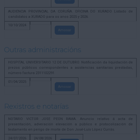
AUDIENCIA PROVINCIAL DA CORUÑA. OFICINA DO XURADO Listado de
candidatos a XURADO para os anos 2025 y 2026.
10/10/2024
Amosar
Outras administracións
HOSPITAL UNIVERSITARIO 12 DE OUTUBRO. Notificación da liquidación de
prezos públicos correspondentes a asistencias sanitarias prestadas,
número factura 2311102291
01/04/2025
Amosar
Rexistros e notarías
NOTARIO VICTOR JOSE PEON RAMA. Anuncio relativo á acta de
presentación, adveración elevación a público e protocolización de
testamento en perigo de morte de Don José-Luís López Currás.
24/07/2026
24/08/2026