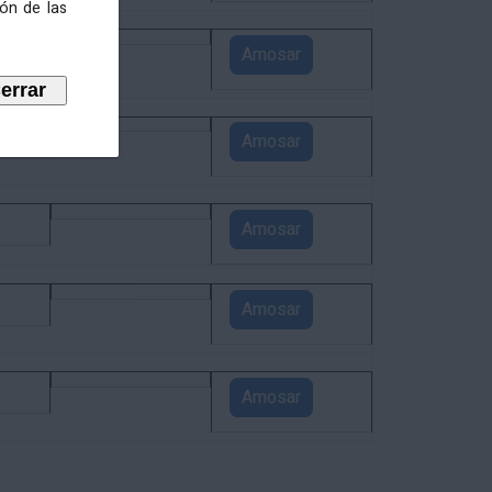
ión de las
4
Amosar
3
Amosar
1
Amosar
1
Amosar
1
Amosar