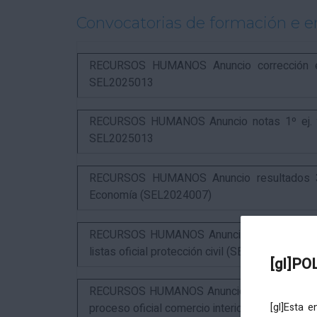
Convocatorias de formación e 
RECURSOS HUMANOS Anuncio corrección err
SEL2025013
RECURSOS HUMANOS Anuncio notas 1º ej. y c
SEL2025013
RECURSOS HUMANOS Anuncio resultados 3º 
Economía (SEL2024007)
RECURSOS HUMANOS Anuncio resultados 1º ex
listas oficial protección civil (SEL2026016)
[gl]PO
RECURSOS HUMANOS Anuncio resultados 2º ex
proceso oficial comercio interior (SEL2023015
[gl]Esta 