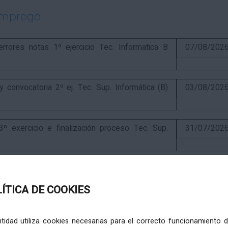
emprego
ores notas 1º ejercicio Tec. Informatica B
07/08/202
onvocatoria 2º ej. Tec. Sup. Informática (B)
03/08/202
exercicio e finalización proceso Tec. Sup.
31/07/202
ercicio e anuncio final proceso elaboración
24/07/202
LÍTICA DE COOKIES
ercicio e puntuación provisional de concurso
10/07/202
entidad utiliza cookies necesarias para el correcto funcionamiento d