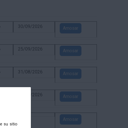
6
30/09/2026
Amosar
6
25/09/2026
Amosar
6
31/08/2026
Amosar
6
24/08/2026
Amosar
5
Amosar
e su sitio