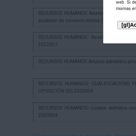
web. Si d
mismas en
RECURSOS HUMANOS Anuncio puntuación defin
axudante de comercio interior (estabilización)
RECURSOS HUMANOS- Resolución das alegaci
2022007
RECURSOS HUMANOS Anuncio admitidos proces
RECURSOS HUMANOS- CUALIFICACIÓNS FI
OPOSICIÓN SEL2020004
RECURSOS HUMANOS- Listaxe definitiva respo
2020004