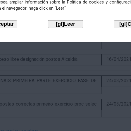
esea ampliar información sobre la Política de cookies y configurac
 el navegador, haga click en "Leer"
itiva concurso e anuncio final do proceso de
19/02/202
óns ao segundo exercicio proceso selectivo
17/04/202
o libre designación postos Alcaldía
16/04/202
NAIS PRIMEIRA PARTE EXERCICIO FASE DE
24/03/202
stas correctas primeiro exercicio proc selec
24/03/202