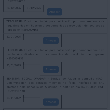
105/2025/8613
26/12/2025
31/12/2026
Amosar
TESOURERÍA. Edicto de citación para notificación por comparecencia de
requirimentos emitidos en procedementos de resolución de recursos de
reposición N2500029165
20/01/2025
Amosar
TESOURERÍA. Edicto de citación para notificación por comparecencia de
resolucións ditadas en procedementos de devolución de ingresos
N2500029132
20/01/2025
Amosar
BENESTAR SOCIAL. OMADAP - Servizo de Axuda a domicilio (SAD):
Determinación dos servizos mínimos na folga indefinida do SAD
prestado polo Concello de A Coruña, a partir do día 02/11/2022 Expd.:
105/2022/7331
03/11/2022
Amosar