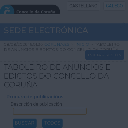
CASTELLANO
GALEGO
INICIO SEDE
SEDE ELECTRÓNICA
INICIO
08/08/2026 16:01:36
CORUNA.ES
>
INICIO
>
TABOLEIRO
DE ANUNCIOS E EDICTOS DO CONCELLO DA CORUÑA
INICIAR SESIÓN
INFORMACIÓN PÚBLICA
TABOLEIRO DE ANUNCIOS E
CARTAFOL CIDADÁN
EDICTOS DO CONCELLO DA
CORUÑA
UTILIDADES
Procura de publicacións
Descrición de publicación
AXUDA