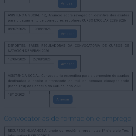
Amosar
ASISTENCIA SOCIAL. 12_ Anuncio sobre revogación definitiva das axudas
para o pagamento de comedores escolares CURSO ESCOLAR 2025/2026
08/07/2026
10/08/2026
Amosar
DEPORTES. BASES REGULADORAS DA CONVOCATORIA DE CURSOS DE
NATACIÓN DE VERÁN 2026
17/06/2026
27/08/2026
Amosar
ASISTENCIA SOCIAL. Convocatoria específica para a concesión de axudas
destinadas a apoiar o transporte en taxi de persoas discapacidade
(Bono-Taxi) do Concello da Coruña, año 2025
18/12/2024
Amosar
Convocatorias de formación e emprego
RECURSOS HUMANOS Anuncio corrección errores notas 1º ejercicio Tec.
Informatica B SEL2025013