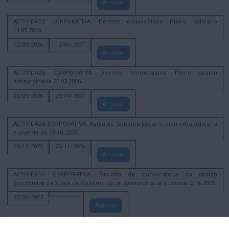
Amosar
ACTIVIDADE CORPORATIVA. Decreto convocatoria Pleno ordinario
14.05.2026
12/05/2026
12/05/2027
Amosar
ACTIVIDADE CORPORATIVA Decreto convocatoria Pleno sesión
extraordinaria 27.03.2026
25/03/2026
26/04/2027
Amosar
ACTIVIDADE CORPORATIVA. Xunta de Goberno Local sesión extraordinaria
e urxente do 29-10-2025
29/10/2025
29/11/2026
Amosar
ACTIVIDADE CORPORATIVA. Decreto de convocatoria da sesión
constitutiva da Xunta de Goberno Local extraordinaria e urxente 21.6.2023
22/06/2023
Amosar
Xunta de Goberno Local extraordinaria e urxente 01.08.2022