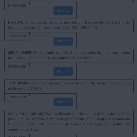
24/09/2020
Amosar
PERSOAL. Convocatoria de cobertura temporal de postos de traballo do
Concello da Coruña, referencia 1608, 1398, 1399 y 1135
15/09/2020
Amosar
MEDIO AMBIENTE. Anuncio relativo á autorización do uso das hortas
urbanas e lista de espera, expediente 541/2020/62
20/08/2020
Amosar
TESOURERÍA. Edicto de citación para notificación de vía de prema recibo
notificación 3979/55
19/06/2020
Amosar
ACTIVIDADE CORPORATIVA. Certificado do Pleno do 6 de febreiro de 2020,
polo que se aproba a moción presentada polo Bloque Nacionalista
Galego, con emenda de adición de Marea Atlántica, para a mellora da
sanidade pública.