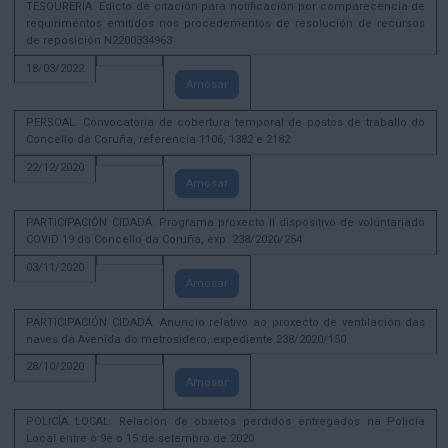
TESOURERÍA. Edicto de citación para notificación por comparecencia de
requirimentos emitidos nos procedementos de resolución de recursos
de reposición N2200334963
18/03/2022
Amosar
PERSOAL. Convocatoria de cobertura temporal de postos de traballo do
Concello da Coruña, referencia 1106, 1382 e 2182
22/12/2020
Amosar
PARTICIPACIÓN CIDADÁ. Programa proxecto II dispositivo de voluntariado
COVID 19 do Concello da Coruña, exp. 238/2020/254
03/11/2020
Amosar
PARTICIPACIÓN CIDADÁ. Anuncio relativo ao proxecto de ventilación das
naves da Avenida do metrosidero, expediente 238/2020/150
28/10/2020
Amosar
POLICÍA LOCAL. Relación de obxetos perdidos entregados na Policía
Local entre o 9e o 15 de setembro de 2020