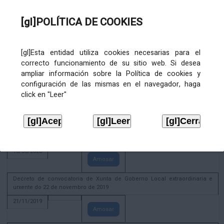
02/08/2022
[gl]POLÍTICA DE COOKIES
Amosar
ACTIVIDADE CORPORATIVA. Xunta de Goberno Local do 30 de decembro
de 2020
[gl]Esta entidad utiliza cookies necesarias para el
28/12/2020
correcto funcionamiento de su sitio web. Si desea
Amosar
ampliar información sobre la Política de cookies y
configuración de las mismas en el navegador, haga
ACTIVIDADE CORPORATIVA. Extracto do Pleno ordinario de data 2.7.2020
click en "Leer"
08/07/2020
Amosar
ACTIVIDADE CORPORATIVA. Extracto da Xunta de Goberno Local de 17 de
xuño de 2020
18/06/2020
Amosar
Decreto de convocatoria de Xunta de Goberno Local extraordinaria e
urxente do 22 de novembro de 2019
21/11/2019
Amosar