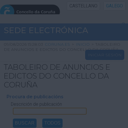
CASTELLANO
GALEGO
INICIO SEDE
SEDE ELECTRÓNICA
INICIO
09/08/2026 15:28:03
CORUNA.ES
>
INICIO
>
TABOLEIRO
DE ANUNCIOS E EDICTOS DO CONCELLO DA CORUÑA
INICIAR SESIÓN
INFORMACIÓN PÚBLICA
TABOLEIRO DE ANUNCIOS E
CARTAFOL CIDADÁN
EDICTOS DO CONCELLO DA
CORUÑA
UTILIDADES
Procura de publicacións
Descrición de publicación
AXUDA