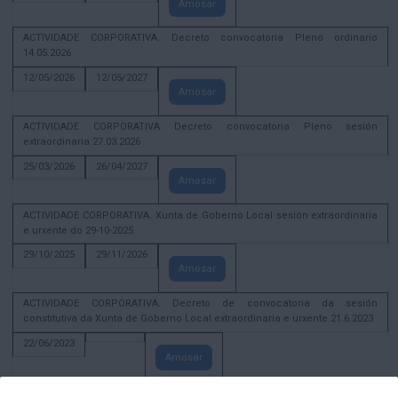
Amosar
ACTIVIDADE CORPORATIVA. Decreto convocatoria Pleno ordinario
14.05.2026
12/05/2026
12/05/2027
Amosar
ACTIVIDADE CORPORATIVA Decreto convocatoria Pleno sesión
extraordinaria 27.03.2026
25/03/2026
26/04/2027
Amosar
ACTIVIDADE CORPORATIVA. Xunta de Goberno Local sesión extraordinaria
e urxente do 29-10-2025
29/10/2025
29/11/2026
Amosar
ACTIVIDADE CORPORATIVA. Decreto de convocatoria da sesión
constitutiva da Xunta de Goberno Local extraordinaria e urxente 21.6.2023
22/06/2023
Amosar
Xunta de Goberno Local extraordinaria e urxente 01.08.2022