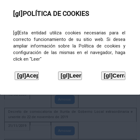
02/08/2022
[gl]POLÍTICA DE COOKIES
Amosar
ACTIVIDADE CORPORATIVA. Xunta de Goberno Local do 30 de decembro
de 2020
[gl]Esta entidad utiliza cookies necesarias para el
28/12/2020
correcto funcionamiento de su sitio web. Si desea
Amosar
ampliar información sobre la Política de cookies y
configuración de las mismas en el navegador, haga
ACTIVIDADE CORPORATIVA. Extracto do Pleno ordinario de data 2.7.2020
click en "Leer"
08/07/2020
Amosar
ACTIVIDADE CORPORATIVA. Extracto da Xunta de Goberno Local de 17 de
xuño de 2020
18/06/2020
Amosar
Decreto de convocatoria de Xunta de Goberno Local extraordinaria e
urxente do 22 de novembro de 2019
21/11/2019
Amosar