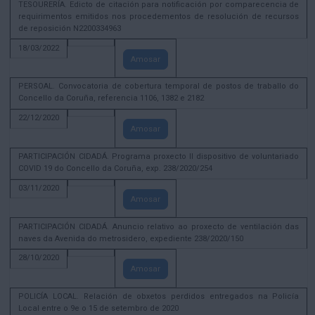
TESOURERÍA. Edicto de citación para notificación por comparecencia de
requirimentos emitidos nos procedementos de resolución de recursos
de reposición N2200334963
18/03/2022
Amosar
PERSOAL. Convocatoria de cobertura temporal de postos de traballo do
Concello da Coruña, referencia 1106, 1382 e 2182
22/12/2020
Amosar
PARTICIPACIÓN CIDADÁ. Programa proxecto II dispositivo de voluntariado
COVID 19 do Concello da Coruña, exp. 238/2020/254
03/11/2020
Amosar
PARTICIPACIÓN CIDADÁ. Anuncio relativo ao proxecto de ventilación das
naves da Avenida do metrosidero, expediente 238/2020/150
28/10/2020
Amosar
POLICÍA LOCAL. Relación de obxetos perdidos entregados na Policía
Local entre o 9e o 15 de setembro de 2020