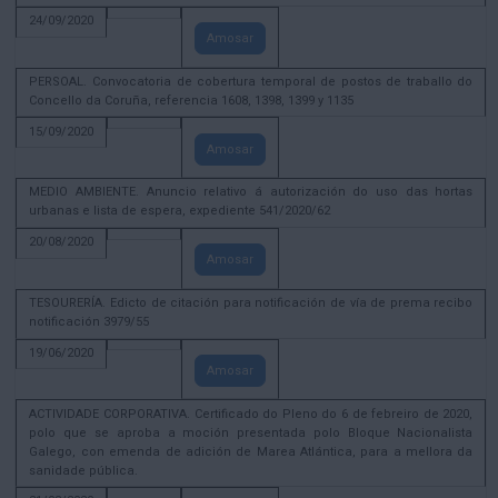
24/09/2020
Amosar
PERSOAL. Convocatoria de cobertura temporal de postos de traballo do
Concello da Coruña, referencia 1608, 1398, 1399 y 1135
15/09/2020
Amosar
MEDIO AMBIENTE. Anuncio relativo á autorización do uso das hortas
urbanas e lista de espera, expediente 541/2020/62
20/08/2020
Amosar
TESOURERÍA. Edicto de citación para notificación de vía de prema recibo
notificación 3979/55
19/06/2020
Amosar
ACTIVIDADE CORPORATIVA. Certificado do Pleno do 6 de febreiro de 2020,
polo que se aproba a moción presentada polo Bloque Nacionalista
Galego, con emenda de adición de Marea Atlántica, para a mellora da
sanidade pública.