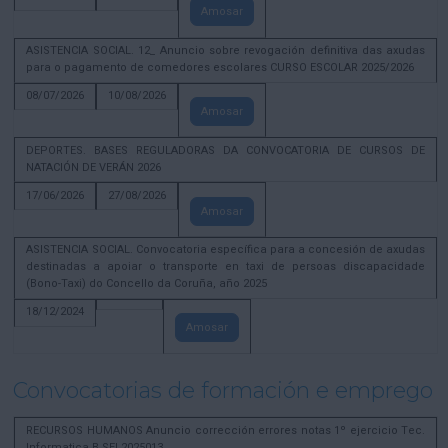
Amosar
ASISTENCIA SOCIAL. 12_ Anuncio sobre revogación definitiva das axudas
para o pagamento de comedores escolares CURSO ESCOLAR 2025/2026
08/07/2026
10/08/2026
Amosar
DEPORTES. BASES REGULADORAS DA CONVOCATORIA DE CURSOS DE
NATACIÓN DE VERÁN 2026
17/06/2026
27/08/2026
Amosar
ASISTENCIA SOCIAL. Convocatoria específica para a concesión de axudas
destinadas a apoiar o transporte en taxi de persoas discapacidade
(Bono-Taxi) do Concello da Coruña, año 2025
18/12/2024
Amosar
Convocatorias de formación e emprego
RECURSOS HUMANOS Anuncio corrección errores notas 1º ejercicio Tec.
Informatica B SEL2025013