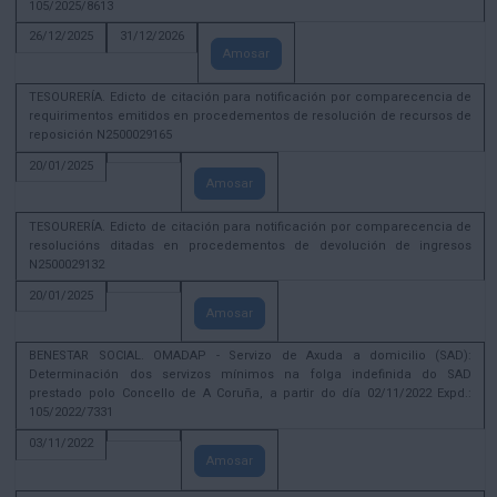
105/2025/8613
26/12/2025
31/12/2026
Amosar
TESOURERÍA. Edicto de citación para notificación por comparecencia de
requirimentos emitidos en procedementos de resolución de recursos de
reposición N2500029165
20/01/2025
Amosar
TESOURERÍA. Edicto de citación para notificación por comparecencia de
resolucións ditadas en procedementos de devolución de ingresos
N2500029132
20/01/2025
Amosar
BENESTAR SOCIAL. OMADAP - Servizo de Axuda a domicilio (SAD):
Determinación dos servizos mínimos na folga indefinida do SAD
prestado polo Concello de A Coruña, a partir do día 02/11/2022 Expd.:
105/2022/7331
03/11/2022
Amosar