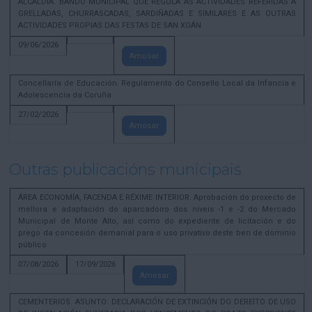
ALCALDÍA. BANDO MUNICIPAL QUE REGULA AS ACTIVIDADES REFERIDAS A
GRELLADAS, CHURRASCADAS, SARDIÑADAS E SIMILARES E AS OUTRAS
ACTIVIDADES PROPIAS DAS FESTAS DE SAN XOÁN
09/06/2026
Amosar
Concellaría de Educación. Regulamento do Consello Local da Infancia e
Adolescencia da Coruña
27/02/2026
Amosar
Outras publicacións municipais
ÁREA ECONOMÍA, FACENDA E RÉXIME INTERIOR. Aprobación do proxecto de
mellora e adaptación do aparcadoiro dos niveis -1 e -2 do Mercado
Municipal de Monte Alto, así como do expediente de licitación e do
prego da concesión demanial para o uso privativo deste ben de dominio
público
07/08/2026
17/09/2026
Amosar
CEMENTERIOS. ASUNTO: DECLARACIÓN DE EXTINCIÓN DO DEREITO DE USO