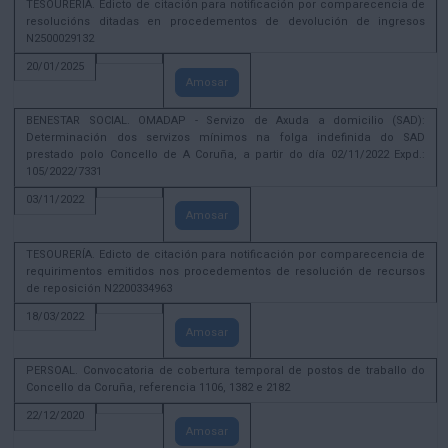
TESOURERÍA. Edicto de citación para notificación por comparecencia de
resolucións ditadas en procedementos de devolución de ingresos
N2500029132
20/01/2025
Amosar
BENESTAR SOCIAL. OMADAP - Servizo de Axuda a domicilio (SAD):
Determinación dos servizos mínimos na folga indefinida do SAD
prestado polo Concello de A Coruña, a partir do día 02/11/2022 Expd.:
105/2022/7331
03/11/2022
Amosar
TESOURERÍA. Edicto de citación para notificación por comparecencia de
requirimentos emitidos nos procedementos de resolución de recursos
de reposición N2200334963
18/03/2022
Amosar
PERSOAL. Convocatoria de cobertura temporal de postos de traballo do
Concello da Coruña, referencia 1106, 1382 e 2182
22/12/2020
Amosar