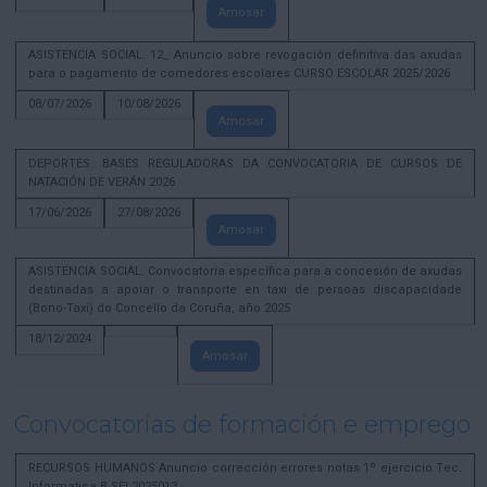
Amosar
ASISTENCIA SOCIAL. 12_ Anuncio sobre revogación definitiva das axudas
para o pagamento de comedores escolares CURSO ESCOLAR 2025/2026
08/07/2026
10/08/2026
Amosar
DEPORTES. BASES REGULADORAS DA CONVOCATORIA DE CURSOS DE
NATACIÓN DE VERÁN 2026
17/06/2026
27/08/2026
Amosar
ASISTENCIA SOCIAL. Convocatoria específica para a concesión de axudas
destinadas a apoiar o transporte en taxi de persoas discapacidade
(Bono-Taxi) do Concello da Coruña, año 2025
18/12/2024
Amosar
Convocatorias de formación e emprego
RECURSOS HUMANOS Anuncio corrección errores notas 1º ejercicio Tec.
Informatica B SEL2025013