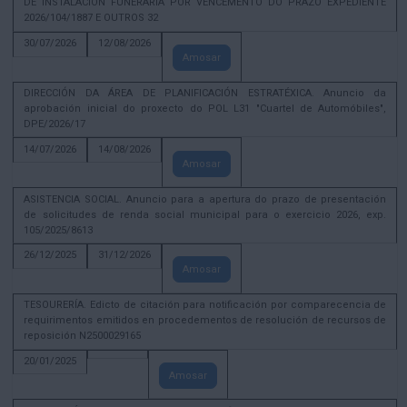
DE INSTALACIÓN FUNERARIA POR VENCEMENTO DO PRAZO EXPEDIENTE
2026/104/1887 E OUTROS 32
30/07/2026
12/08/2026
Amosar
DIRECCIÓN DA ÁREA DE PLANIFICACIÓN ESTRATÉXICA. Anuncio da
aprobación inicial do proxecto do POL L31 "Cuartel de Automóbiles",
DPE/2026/17
14/07/2026
14/08/2026
Amosar
ASISTENCIA SOCIAL. Anuncio para a apertura do prazo de presentación
de solicitudes de renda social municipal para o exercicio 2026, exp.
105/2025/8613
26/12/2025
31/12/2026
Amosar
TESOURERÍA. Edicto de citación para notificación por comparecencia de
requirimentos emitidos en procedementos de resolución de recursos de
reposición N2500029165
20/01/2025
Amosar