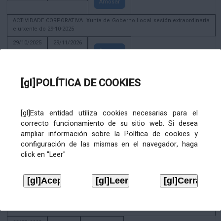
Amosar
ACTIVIDADE CORPORATIVA. Xunta de Goberno Local sesión extraordinaria
e urxente do 29-10-2025
29/10/2025
29/11/2026
Amosar
ACTIVIDADE CORPORATIVA. Decreto de convocatoria da sesión
constitutiva da Xunta de Goberno Local extraordinaria e urxente 21.6.2023
[gl]POLÍTICA DE COOKIES
22/06/2023
Amosar
[gl]Esta entidad utiliza cookies necesarias para el
Xunta de Goberno Local extraordinaria e urxente 01.08.2022
correcto funcionamiento de su sitio web. Si desea
02/08/2022
ampliar información sobre la Política de cookies y
Amosar
configuración de las mismas en el navegador, haga
click en "Leer"
ACTIVIDADE CORPORATIVA. Xunta de Goberno Local do 30 de decembro
de 2020
28/12/2020
Amosar
ACTIVIDADE CORPORATIVA. Extracto do Pleno ordinario de data 2.7.2020