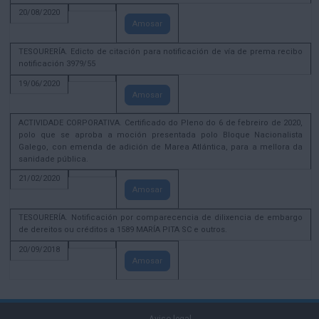
20/08/2020
Amosar
TESOURERÍA. Edicto de citación para notificación de vía de prema recibo
notificación 3979/55
19/06/2020
Amosar
ACTIVIDADE CORPORATIVA. Certificado do Pleno do 6 de febreiro de 2020,
polo que se aproba a moción presentada polo Bloque Nacionalista
Galego, con emenda de adición de Marea Atlántica, para a mellora da
sanidade pública.
21/02/2020
Amosar
TESOURERÍA. Notificación por comparecencia de dilixencia de embargo
de dereitos ou créditos a 1589 MARÍA PITA SC e outros.
20/09/2018
Amosar
Aviso legal