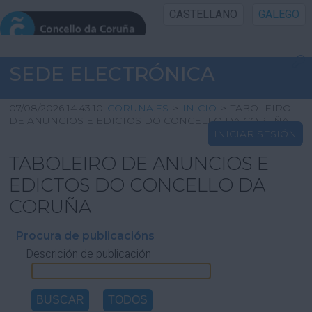
CASTELLANO
GALEGO
INICIO SEDE
SEDE ELECTRÓNICA
INICIO
07/08/2026 14:43:10
CORUNA.ES
>
INICIO
>
TABOLEIRO
DE ANUNCIOS E EDICTOS DO CONCELLO DA CORUÑA
INICIAR SESIÓN
INFORMACIÓN PÚBLICA
TABOLEIRO DE ANUNCIOS E
CARTAFOL CIDADÁN
EDICTOS DO CONCELLO DA
CORUÑA
UTILIDADES
Procura de publicacións
Descrición de publicación
AXUDA