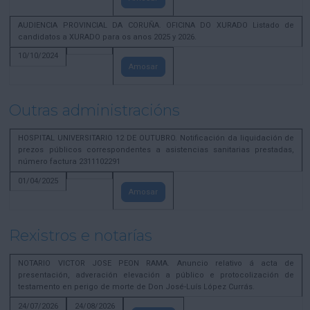
AUDIENCIA PROVINCIAL DA CORUÑA. OFICINA DO XURADO Listado de
candidatos a XURADO para os anos 2025 y 2026.
10/10/2024
Amosar
Outras administracións
HOSPITAL UNIVERSITARIO 12 DE OUTUBRO. Notificación da liquidación de
prezos públicos correspondentes a asistencias sanitarias prestadas,
número factura 2311102291
01/04/2025
Amosar
Rexistros e notarías
NOTARIO VICTOR JOSE PEON RAMA. Anuncio relativo á acta de
presentación, adveración elevación a público e protocolización de
testamento en perigo de morte de Don José-Luís López Currás.
24/07/2026
24/08/2026