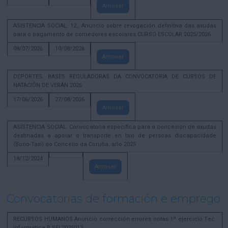
Amosar
ASISTENCIA SOCIAL. 12_ Anuncio sobre revogación definitiva das axudas
para o pagamento de comedores escolares CURSO ESCOLAR 2025/2026
08/07/2026
10/08/2026
Amosar
DEPORTES. BASES REGULADORAS DA CONVOCATORIA DE CURSOS DE
NATACIÓN DE VERÁN 2026
17/06/2026
27/08/2026
Amosar
ASISTENCIA SOCIAL. Convocatoria específica para a concesión de axudas
destinadas a apoiar o transporte en taxi de persoas discapacidade
(Bono-Taxi) do Concello da Coruña, año 2025
18/12/2024
Amosar
Convocatorias de formación e emprego
RECURSOS HUMANOS Anuncio corrección errores notas 1º ejercicio Tec.
Informatica B SEL2025013