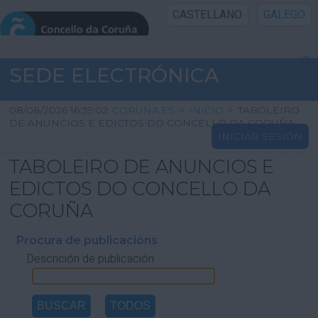
CASTELLANO
GALEGO
INICIO SEDE
SEDE ELECTRÓNICA
INICIO
08/08/2026 16:39:02
CORUNA.ES
>
INICIO
>
TABOLEIRO
DE ANUNCIOS E EDICTOS DO CONCELLO DA CORUÑA
INICIAR SESIÓN
INFORMACIÓN PÚBLICA
TABOLEIRO DE ANUNCIOS E
CARTAFOL CIDADÁN
EDICTOS DO CONCELLO DA
CORUÑA
UTILIDADES
Procura de publicacións
Descrición de publicación
AXUDA