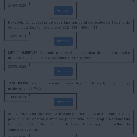
24/09/2020
Amosar
PERSOAL. Convocatoria de cobertura temporal de postos de traballo do
Concello da Coruña, referencia 1608, 1398, 1399 y 1135
15/09/2020
Amosar
MEDIO AMBIENTE. Anuncio relativo á autorización do uso das hortas
urbanas e lista de espera, expediente 541/2020/62
20/08/2020
Amosar
TESOURERÍA. Edicto de citación para notificación de vía de prema recibo
notificación 3979/55
19/06/2020
Amosar
ACTIVIDADE CORPORATIVA. Certificado do Pleno do 6 de febreiro de 2020,
polo que se aproba a moción presentada polo Bloque Nacionalista
Galego, con emenda de adición de Marea Atlántica, para a mellora da
sanidade pública.