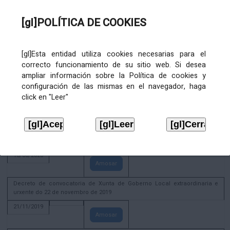
02/08/2022
[gl]POLÍTICA DE COOKIES
Amosar
ACTIVIDADE CORPORATIVA. Xunta de Goberno Local do 30 de decembro
de 2020
[gl]Esta entidad utiliza cookies necesarias para el
28/12/2020
correcto funcionamiento de su sitio web. Si desea
Amosar
ampliar información sobre la Política de cookies y
configuración de las mismas en el navegador, haga
ACTIVIDADE CORPORATIVA. Extracto do Pleno ordinario de data 2.7.2020
click en "Leer"
08/07/2020
Amosar
ACTIVIDADE CORPORATIVA. Extracto da Xunta de Goberno Local de 17 de
xuño de 2020
18/06/2020
Amosar
Decreto de convocatoria de Xunta de Goberno Local extraordinaria e
urxente do 22 de novembro de 2019
21/11/2019
Amosar