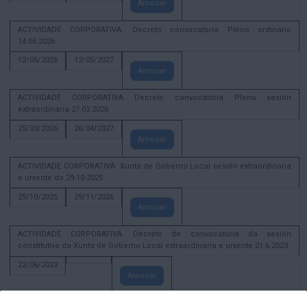
Amosar
ACTIVIDADE CORPORATIVA. Decreto convocatoria Pleno ordinario
14.05.2026
12/05/2026
12/05/2027
Amosar
ACTIVIDADE CORPORATIVA Decreto convocatoria Pleno sesión
extraordinaria 27.03.2026
25/03/2026
26/04/2027
Amosar
ACTIVIDADE CORPORATIVA. Xunta de Goberno Local sesión extraordinaria
e urxente do 29-10-2025
29/10/2025
29/11/2026
Amosar
ACTIVIDADE CORPORATIVA. Decreto de convocatoria da sesión
constitutiva da Xunta de Goberno Local extraordinaria e urxente 21.6.2023
22/06/2023
Amosar
Xunta de Goberno Local extraordinaria e urxente 01.08.2022