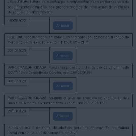
TESOURERÍA. Edicto de citación para notificación por comparecencia de
requirimentos emitidos nos procedementos de resolución de recursos
de reposición N2200334963
18/03/2022
Amosar
PERSOAL. Convocatoria de cobertura temporal de postos de traballo do
Concello da Coruña, referencia 1106, 1382 e 2182
22/12/2020
Amosar
PARTICIPACIÓN CIDADÁ. Programa proxecto II dispositivo de voluntariado
COVID 19 do Concello da Coruña, exp. 238/2020/254
03/11/2020
Amosar
PARTICIPACIÓN CIDADÁ. Anuncio relativo ao proxecto de ventilación das
naves da Avenida do metrosidero, expediente 238/2020/150
28/10/2020
Amosar
POLICÍA LOCAL. Relación de obxetos perdidos entregados na Policía
Local entre o 9e o 15 de setembro de 2020