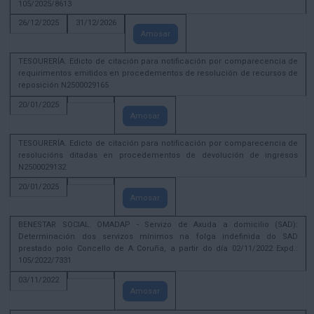
105/2025/8613
26/12/2025
31/12/2026
Amosar
TESOURERÍA. Edicto de citación para notificación por comparecencia de
requirimentos emitidos en procedementos de resolución de recursos de
reposición N2500029165
20/01/2025
Amosar
TESOURERÍA. Edicto de citación para notificación por comparecencia de
resolucións ditadas en procedementos de devolución de ingresos
N2500029132
20/01/2025
Amosar
BENESTAR SOCIAL. OMADAP - Servizo de Axuda a domicilio (SAD):
Determinación dos servizos mínimos na folga indefinida do SAD
prestado polo Concello de A Coruña, a partir do día 02/11/2022 Expd.:
105/2022/7331
03/11/2022
Amosar